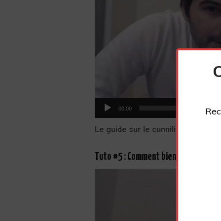
Rec
00:00
Le guide sur le cunnilingus spécif
Tuto #5 : Comment bien faire l’amour
Lecteur
vidéo