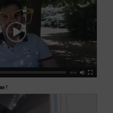
06:06
me ?