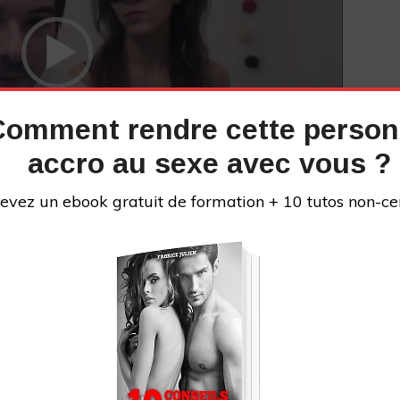
Comment rendre cette perso
accro au sexe avec vous ?
evez un ebook gratuit de formation + 10 tutos non-ce
07:57
iquement est ici :
Le guide de l’oral (pour homme)