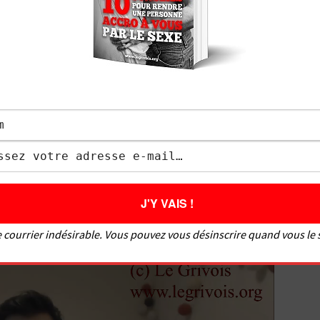
07:35
lez adorer mon best-seller
Le guide du bon coup
!
 courrier indésirable. Vous pouvez vous désinscrire quand vous le
ation précoce ?