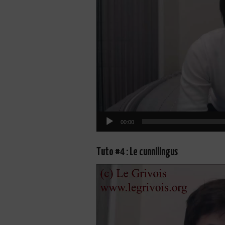
00:00
Tuto #4 : Le cunnilingus
Lecteur
vidéo