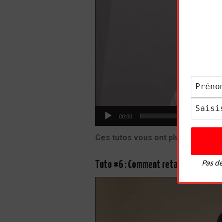
00:00
Ces tutos vous ont plu ? Vous al
Pas de
Tuto #6 : Comment retarder l’éjacul
Lecteur
vidéo