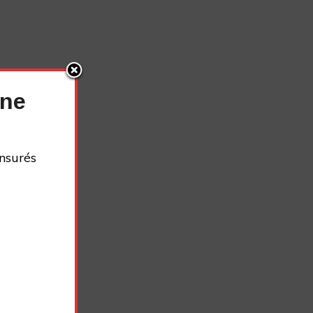
nne
nsurés