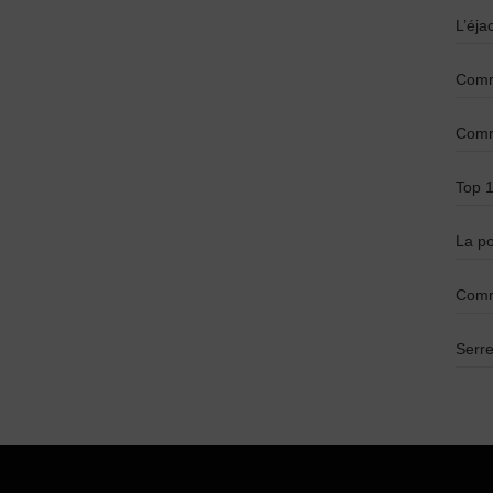
L’éja
Comme
Comme
Top 1
La po
Comm
Serre