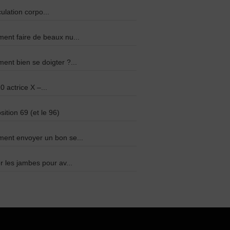
culation corpo...
nt faire de beaux nu...
nt bien se doigter ?...
0 actrice X –...
sition 69 (et le 96)
ent envoyer un bon se...
r les jambes pour av...