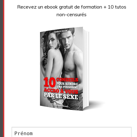
Pour femmes
Recevez un ebook gratuit de formation + 10 tutos
non-censurés
Navigation
ARTICLES PRÉCÉDENTS
des
Rechercher :
articles