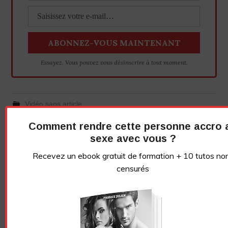
Essayez. Vous pouvez vous désinscrire à tout moment.
Vidéo sans article
Comment rendre cette personne accro 
sexe avec vous ?
LE GRIVOIS
Recevez un ebook gratuit de formation + 10 tutos no
censurés
Navigation
COMMENT BIEN FAIRE
COMMENT DONNER ENVIE
des
L’AMOUR AVEC UN ENORME
À SA FEMME DE FAIRE DES