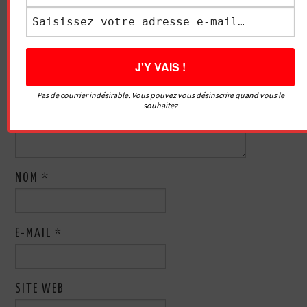
Votre adresse e-mail ne sera pas publiée.
Les champs
obligatoires sont indiqués avec
*
COMMENTAIRE
*
Pas de courrier indésirable. Vous pouvez vous désinscrire quand vous le
souhaitez
NOM
*
E-MAIL
*
SITE WEB