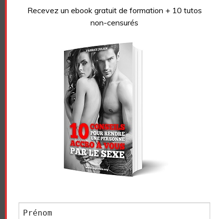
Recevez un ebook gratuit de formation + 10 tutos
Essayez. Vous pouvez vous désinscrire à tout moment.
non-censurés
Vidéo sans article
LE GRIVOIS
Navigation
COMMENT FAIRE
TOP DES 10 PIRES FAILS AU
des
L’AMOUR SOUS LA DOUCHE
LIT
articles
LAISSER UN COMMENTAIRE