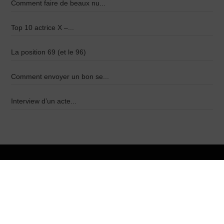
Comment faire de beaux nu...
Top 10 actrice X –...
La position 69 (et le 96)
Comment envoyer un bon se...
Interview d’un acte...
Partenaires
Plan du site
Mentions légales
Crédits