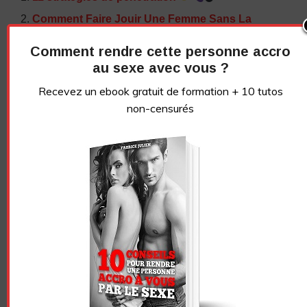
Comment Faire Jouir Une Femme Sans La
Pénétrer
Comment rendre cette personne accro
Comment faire mouiller une femme ?
au sexe avec vous ?
Les 10 MEILLEURES POSITIONS pour la
Recevez un ebook gratuit de formation + 10 tutos
PENETRATION VAGINALE
non-censurés
NE PERDONS PAS CONTACT !
Abonnez-vous à la
newsletter
Recevez un ebook de conseils gratuit + 10 tutos
vidéos sans censure