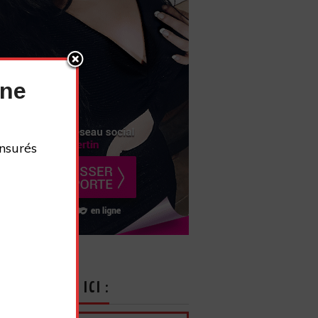
nne
nsurés
CRIVEZ-VOUS ICI :