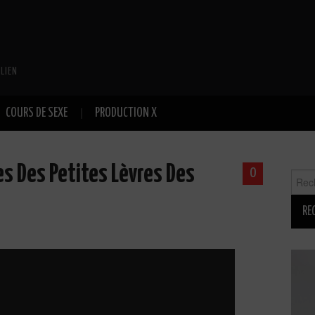
LIEN
COURS DE SEXE
PRODUCTION X
 Des Petites Lèvres Des
0
Reche