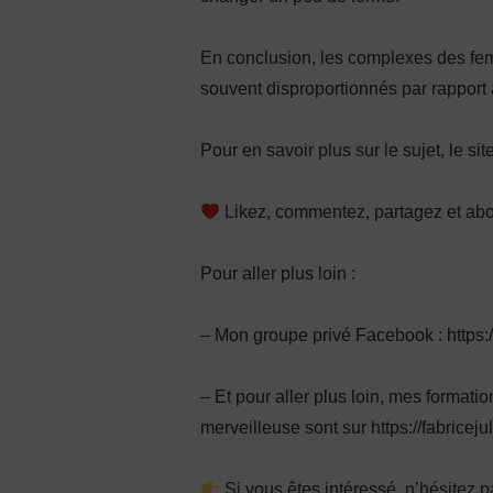
En conclusion, les complexes des fem
souvent disproportionnés par rapport 
Pour en savoir plus sur le sujet, le sit
Likez, commentez, partagez et ab
Pour aller plus loin :
– Mon groupe privé Facebook : http
– Et pour aller plus loin, mes format
merveilleuse sont sur https://fabriceju
Si vous êtes intéressé, n’hésitez 