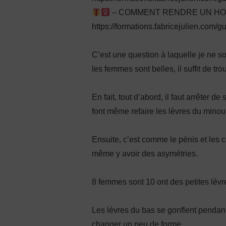
– COMMENT RENDRE UN HOMM
https://formations.fabricejulien.com/g
C’est une question à laquelle je ne 
les femmes sont belles, il suffit de t
En fait, tout d’abord, il faut arrêter
font même refaire les lèvres du minou
Ensuite, c’est comme le pénis et les cou
même y avoir des asymétries.
8 femmes sont 10 ont des petites lèvr
Les lèvres du bas se gonflent pendan
changer un peu de forme.