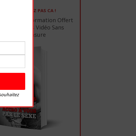
NE RATEZ PAS CA !
1 Ebook De Formation Offert
+ 10 Tutos Vidéo Sans
Censure
 souhaitez