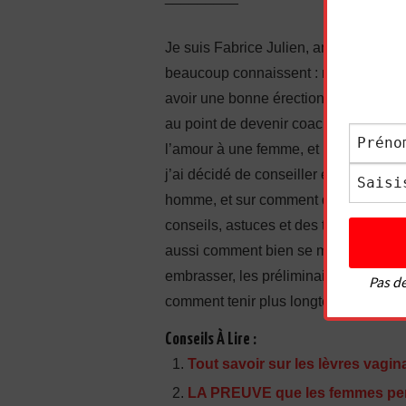
Je suis Fabrice Julien, ancien timide 
beaucoup connaissent : manque de conf
avoir une bonne érection, complexes…
au point de devenir coach en sexuali
l’amour à une femme, et même à faire j
j’ai décidé de conseiller également l
homme, et sur comment donner du pla
conseils, astuces et des techniques 
aussi comment bien se masturber. J’
embrasser, les préliminaires, comment
Pas de
comment tenir plus longtemps, comment 
Conseils À Lire :
Tout savoir sur les lèvres vagin
LA PREUVE que les femmes pen