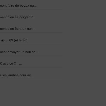
nt faire de beaux nu...
nt bien se doigter ?...
nt bien faire un cun...
sition 69 (et le 96)
ent envoyer un bon se...
0 actrice X –...
r les jambes pour av...