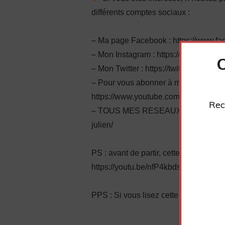
différents comptes sociaux :
– Ma page Facebook : https://www.fa
– Mon Instagram : https://www.instag
– Mon Twitter : https://twitter.com/plu
– Pour vous abonner à ma chaîne You
https://www.youtube.com/channel/
Rec
– TOUS MES RESEAUX SOCIAUX : https
julien/
PS : avant de partir, cette autre vidéo
https://youtu.be/nfP4kbds-xk
PPS : Si vous lisez cette ligne, écri
_________