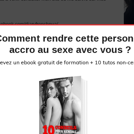
cebook.com/diaryfrenchpua/
ram.com/produit_bio/
Comment rendre cette perso
iedecyprine
accro au sexe avec vous ?
tube :
UCl7KFEkeyD2tEEiF6a3hE_g
evez un ebook gratuit de formation + 10 tutos non-ce
://fabricejulien.com/reseaux-sociaux-de-fabrice-
 pourrait bien vous intéresser
:
vez « #teamcyprine » dans les commentaires !
INS