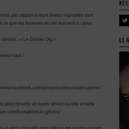
RÉS
mes par rapport à leurs lèvres vaginales sont
à ce que les hommes en ont vraiment à carrer.
e Grivois : « Le Grivois Org »
LE 
onnez-vous !
s://www.facebook.com/groups/communautecyprine/
ions pour devenir un super amant ou une amante
lien.com/formations-le-grivois/
pas à venir consulter mon site ou me suivre sur mes