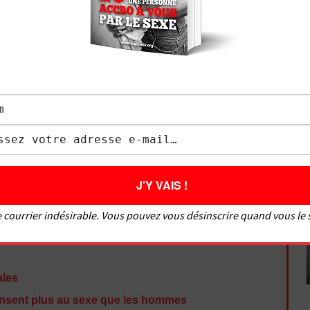
au parcours difficile. J’ai connu les problèmes que
iance en soi, éjaculation précoce, difficultés à
Je me suis formé pour devenir un bon coup au lit,
té, et d’aider de nombreux hommes à bien faire
ouir une fille. Soucieux de satisfaire tout le monde,
es femmes sur comment bien faire l’amour à un
isir à un homme. Le Grivois vous donne des
sexuelles pour savoir comment faire l’amour mais
aborde des sujets variés comme : comment bien
 doigter une fille, comment faire un cunnilingus,
 courrier indésirable. Vous pouvez vous désinscrire quand vous le
faire une fellation, les meilleures positions, etc.
ales
sent plus au sexe que les hommes