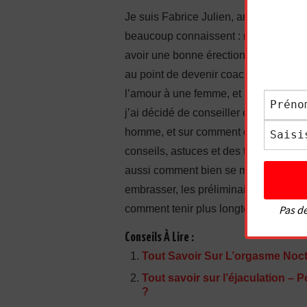
Je suis Fabrice Julien, ancien timide 
beaucoup connaissent : manque de conf
avoir une bonne érection, complexes…
au point de devenir coach en sexuali
l’amour à une femme, et même à faire j
j’ai décidé de conseiller également l
homme, et sur comment donner du pla
conseils, astuces et des techniques 
aussi comment bien se masturber. J’
embrasser, les préliminaires, comment
comment tenir plus longtemps, comment 
Pas de
Conseils À Lire :
Tout Savoir Sur L’orgasme Noc
Tout savoir sur l’éjaculation – Po
?