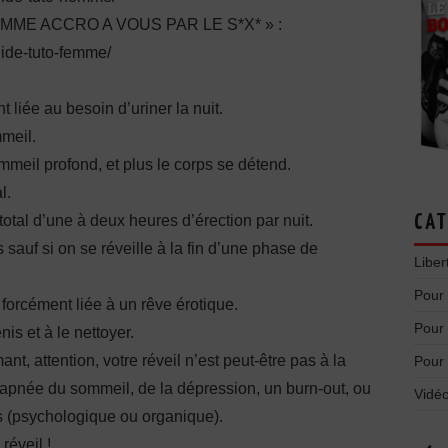
E ACCRO A VOUS PAR LE S*X* » :
uide-tuto-femme/
 liée au besoin d’uriner la nuit.
mmeil.
mmeil profond, et plus le corps se détend.
l.
total d’une à deux heures d’érection par nuit.
CAT
sauf si on se réveille à la fin d’une phase de
Liber
Pour
forcément liée à un rêve érotique.
Pour
nis et à le nettoyer.
t, attention, votre réveil n’est peut-être pas à la
Pour
’apnée du sommeil, de la dépression, un burn-out, ou
Vidéo
s (psychologique ou organique).
réveil !