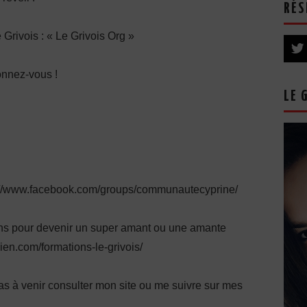
RÉS
e Grivois : « Le Grivois Org »
onnez-vous !
LE 
s://www.facebook.com/groups/communautecyprine/
ions pour devenir un super amant ou une amante
lien.com/formations-le-grivois/
pas à venir consulter mon site ou me suivre sur mes