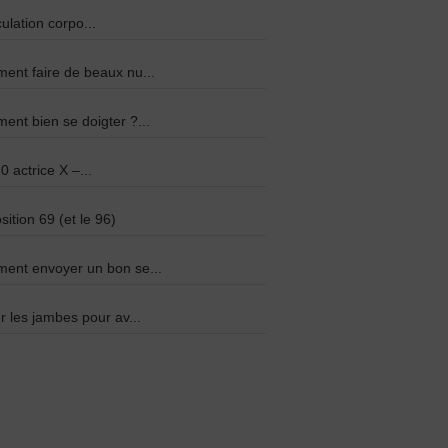
culation corpo...
nt faire de beaux nu...
nt bien se doigter ?...
0 actrice X –...
sition 69 (et le 96)
ent envoyer un bon se...
r les jambes pour av...