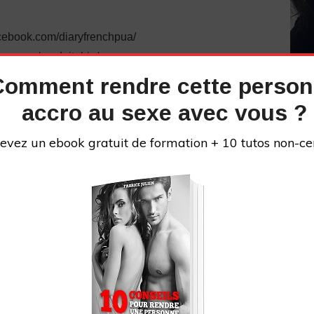
cebook.com/diaryfrenchpua/
ram.com/produit_bio/
iedecyprine
Comment rendre cette perso
tube :
accro au sexe avec vous ?
UCl7KFEkeyD2tEEiF6a3hE_g
://fabricejulien.com/reseaux-sociaux-de-fabrice-
evez un ebook gratuit de formation + 10 tutos non-ce
 pourrait bien vous intéresser
: https://youtu.be/cO-
vez « #teamcyprine » dans les commentaires !
INS