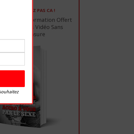
NE RATEZ PAS CA !
1 Ebook De Formation Offert
+ 10 Tutos Vidéo Sans
Censure
 souhaitez