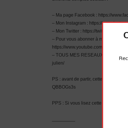
– Ma page Facebook : https://www.fa
– Mon Instagram : https://www.instag
– Mon Twitter : https://twitter.com/plu
– Pour vous abonner à ma chaîne You
https://www.youtube.com/channel/
– TOUS MES RESEAUX SOCIAUX : https
Rec
julien/
PS : avant de partir, cette autre vidéo
QBBOGs3s
PPS : Si vous lisez cette ligne, écri
_________