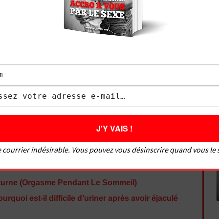
au parcours difficile. J’ai connu les problèmes que
iance en soi, éjaculation précoce, difficultés à
Je me suis formé pour devenir un bon coup au lit,
té, et d’aider de nombreux hommes à bien faire
ouir une fille. Soucieux de satisfaire tout le monde,
es femmes sur comment bien faire l’amour à un
isir à un homme. Le Grivois vous donne des
sexuelles pour savoir comment faire l’amour mais
aborde des sujets variés comme : comment bien
 doigter une fille, comment faire un cunnilingus,
faire une fellation, les meilleures positions, etc.
 courrier indésirable. Vous pouvez vous désinscrire quand vous le
turne (Orgasme Pendant Le Sommeil)
urquoi est-il difficile d’uriner après avoir éjaculé