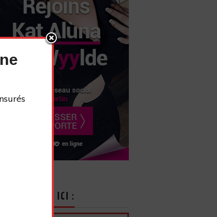
nne
nsurés
CRIVEZ-VOUS ICI :