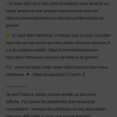
– Et pour aller plus loin, mes formations pour devenir un
super amant ou une amante merveilleuse sont sur
https://commentfairelamour-education.fr/formations-le-
grivois/
Si vous êtes intéressé, n’hésitez pas à venir consulter
mon site ou me suivre sur mes autres réseaux sociaux (il
y a du contenu inédit) : https://commentfairelamour-
education.fr/reseaux-sociaux-de-fabrice-le-grivois/
PS : avant de partir, cette autre vidéo pourrait bien vous
intéresser
: https://youtu.be/21ilOiaYX-E
_________
Je suis Fabrice Julien, ancien timide au parcours
difficile. J’ai connu les problèmes que beaucoup
connaissent : manque de confiance en soi, éjaculation
précoce, difficultés à avoir une bonne érection,