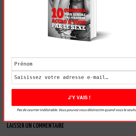
Vidéo sans article
LE GRIVOIS
Navigation
TECHNIQUE POUR BIEN
LES RISQUES QUE VOUS
des
FAIRE L’AMOUR : OÙ PLACER
COUREZ SI VOUS NE FAITES
SES MAINS PENDANT LA
PAS L’AMOUR PENDANT UN
articles
PÉNÉTRATION ?
AN
Pas de courrier indésirable. Vous pouvez vous désinscrire quand vous le souha
LAISSER UN COMMENTAIRE