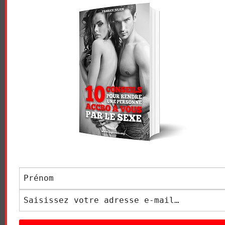
Navigation
L’ERREUR SEXUELLE #1
COMMENT LUI TENIR LA
des
QUE FONT TOUS LES
TÊTE ET LES CHEVEUX
HOMMES AU LIT (MÊME
PENDANT LA FELLATION ?
articles
TOI, JE PARIE !)
LAISSER UN COMMENTAIRE
Votre adresse e-mail ne sera pas publiée.
Les champs
obligatoires sont indiqués avec
*
COMMENTAIRE
*