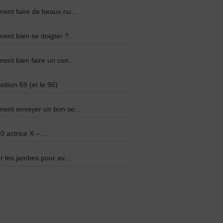
nt faire de beaux nu...
nt bien se doigter ?...
nt bien faire un cun...
sition 69 (et le 96)
ent envoyer un bon se...
0 actrice X –...
r les jambes pour av...