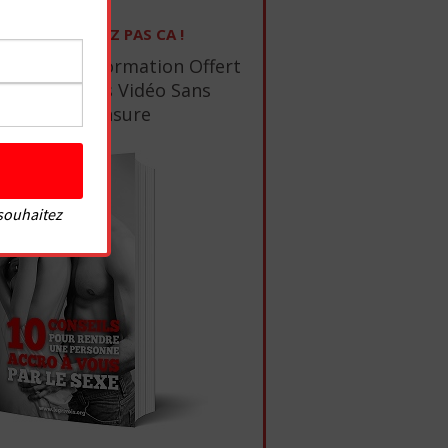
NE RATEZ PAS CA !
1 Ebook De Formation Offert
+ 10 Tutos Vidéo Sans
Censure
 souhaitez