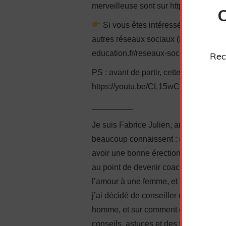
merveilleuse sont sur https://commentf
Si vous êtes intéressé, n’hésitez 
autres réseaux sociaux (il y a du cont
education.fr/reseaux-sociaux-de-fabric
Rec
PS : avant de partir, cette autre vidéo
https://youtu.be/CL15wC-eOJE
_________
Je suis Fabrice Julien, ancien timide 
beaucoup connaissent : manque de conf
avoir une bonne érection, complexes…
au point de devenir coach en sexuali
l’amour à une femme, et même à faire j
j’ai décidé de conseiller également l
homme, et sur comment donner du pla
conseils, astuces et des techniques 