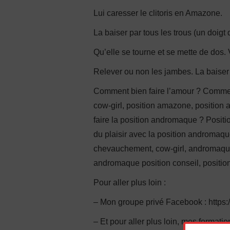
Lui caresser le clitoris en Amazone.
La baiser par tous les trous (un doigt
Qu’elle se tourne et se mette de dos.
Relever ou non les jambes. La baiser o
Comment bien faire l’amour ? Commen
cow-girl, position amazone, position
faire la position andromaque ? Positi
du plaisir avec la position andromaqu
chevauchement, cow-girl, andromaque
andromaque position conseil, positi
Pour aller plus loin :
– Mon groupe privé Facebook : http
– Et pour aller plus loin, mes format