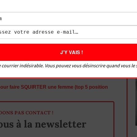
aborde des sujets variés comme : comment bien
 doigter une fille, comment faire un cunnilingus,
faire une fellation, les meilleures positions, etc.
tions pour faire l’amour ?
s HOMMES ADORENT (LA #3 EST TROP SOUVENT
 courrier indésirable. Vous pouvez vous désinscrire quand vous le
re ? Rendre la Position Missionnaire Moins
r faire SQUIRTER une femme (top 5 position
DONS PAS CONTACT !
us à la newsletter