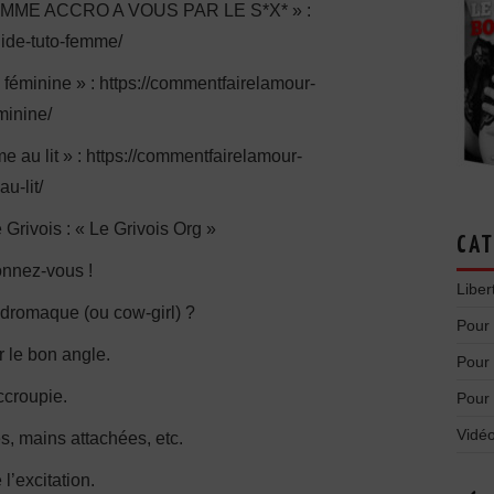
E ACCRO A VOUS PAR LE S*X* » :
uide-tuto-femme/
 féminine » : https://commentfairelamour-
minine/
 au lit » : https://commentfairelamour-
u-lit/
e Grivois : « Le Grivois Org »
CAT
onnez-vous !
Liber
dromaque (ou cow-girl) ?
Pour
 le bon angle.
Pour
ccroupie.
Pour
Vidéo
s, mains attachées, etc.
l’excitation.