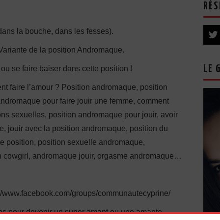
RÉS
 dans la bouche, dans les fesses).
 Variante de la position Andromaque.
LE 
u se faire baiser dans cette position !
t faire l’amour ? Position andromaque, position
 andromaque pour faire jouir une femme, comment
ons sexuelles, position andromaque pour jouir, avoir
e, jouir avec la position andromaque, position du
 position, position sexuelle andromaque,
on cowgirl, andromaque jouir, orgasme andromaque…
s://www.facebook.com/groups/communautecyprine/
ions pour devenir un super amant ou une amante