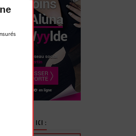
nne
nsurés
CRIVEZ-VOUS ICI :