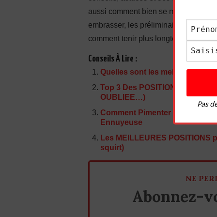
aussi comment bien se masturber. J’
embrasser, les préliminaires, comment
comment tenir plus longtemps, comment 
Conseils À Lire :
Quelles sont les meilleures posi
Top 3 Des POSITIONS que le
OUBLIEE…)
Pas de
Comment Pimenter le Missionnai
Ennuyeuse
Les MEILLEURES POSITIONS pou
squirt)
NE PER
Abonnez-vo