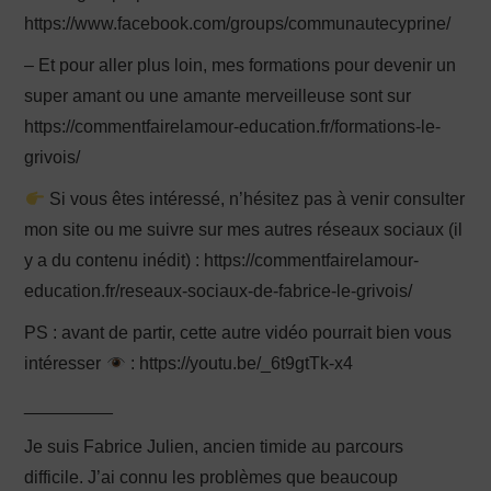
https://www.facebook.com/groups/communautecyprine/
– Et pour aller plus loin, mes formations pour devenir un
super amant ou une amante merveilleuse sont sur
https://commentfairelamour-education.fr/formations-le-
grivois/
Si vous êtes intéressé, n’hésitez pas à venir consulter
mon site ou me suivre sur mes autres réseaux sociaux (il
y a du contenu inédit) : https://commentfairelamour-
education.fr/reseaux-sociaux-de-fabrice-le-grivois/
PS : avant de partir, cette autre vidéo pourrait bien vous
intéresser
: https://youtu.be/_6t9gtTk-x4
_________
Je suis Fabrice Julien, ancien timide au parcours
difficile. J’ai connu les problèmes que beaucoup