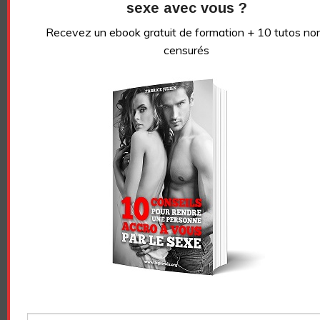
sexe avec vous ?
Essayez. Vous pouvez vous désinscrire à tout moment.
Recevez un ebook gratuit de formation + 10 tutos no
censurés
Vidéo sans article
LE GRIVOIS
Navigation
FELLATION/PIPE : À
STIMULER LA POITRINE
des
TOUTES CELLES QUI
D’UNE FEMME
N’AIMENT PAS LA
articles
SUBSTANCE DE LEUR
HOMME…