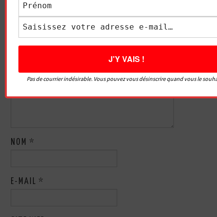
LAISSER UN COMMENTAIRE
Votre adresse e-mail ne sera pas publiée.
Les champs
obligatoires sont indiqués avec
*
COMMENTAIRE
*
Pas de courrier indésirable. Vous pouvez vous désinscrire quand vous le souha
NOM
*
E-MAIL
*