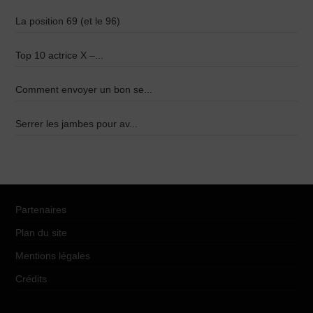
La position 69 (et le 96)
Top 10 actrice X –...
Comment envoyer un bon se...
Serrer les jambes pour av...
Partenaires
Plan du site
Mentions légales
Crédits