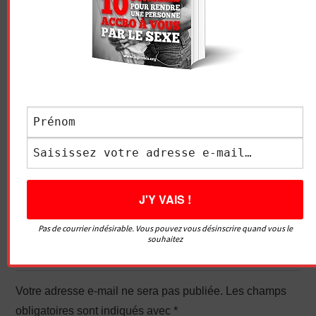
Vidéo sans article
LE GRIVOIS
Navigation
COMMENT FAIRE UN
MIEUX SE MASTURBER : 5
des
BON MASSAGE DU PÉNIS ?
FAÇONS
articles
Pas de courrier indésirable. Vous pouvez vous désinscrire quand vous le
souhaitez
LAISSER UN COMMENTAIRE
Votre adresse e-mail ne sera pas publiée.
Les champs
obligatoires sont indiqués avec
*