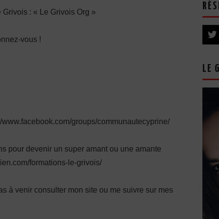
RÉS
e Grivois : « Le Grivois Org »
onnez-vous !
LE 
s://www.facebook.com/groups/communautecyprine/
ions pour devenir un super amant ou une amante
lien.com/formations-le-grivois/
pas à venir consulter mon site ou me suivre sur mes