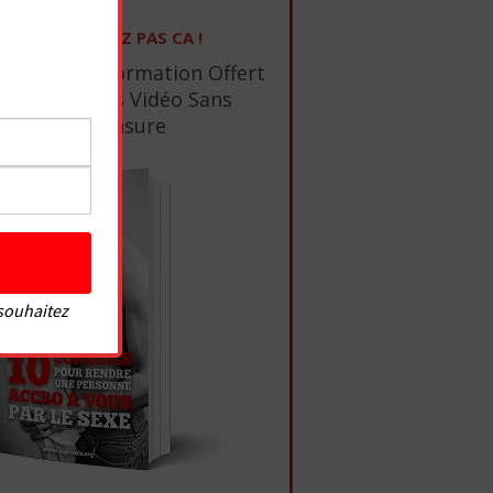
NE RATEZ PAS CA !
1 Ebook De Formation Offert
+ 10 Tutos Vidéo Sans
Censure
 souhaitez