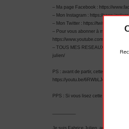
– Ma page Facebook : https://www.fa
– Mon Instagram : https://www.instag
– Mon Twitter : https://twitter.com/plu
– Pour vous abonner à ma chaîne You
https://www.youtube.com/channel/
– TOUS MES RESEAUX SOCIAUX : https
Rec
julien/
PS : avant de partir, cette autre vidéo
https://youtu.be/6RWbLJedBbk
PPS : Si vous lisez cette ligne, écri
_________
Je suis Fabrice Julien, ancien timide 