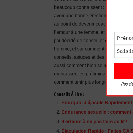
beaucoup connaissent : manque de conf
avoir une bonne érection, complexes…
au point de devenir coach en sexuali
l’amour à une femme, et même à faire j
j’ai décidé de conseiller également l
homme, et sur comment donner du pla
conseils, astuces et des techniques 
aussi comment bien se masturber. J’
embrasser, les préliminaires, comment
comment tenir plus longtemps, comment 
Pas de
Conseils À Lire :
Pourquoi J’éjacule Rapidement
Endurance sexuelle : comment êt
9 erreurs à ne pas faire au lit !
Éjaculation Rapide : Faites ÇA S