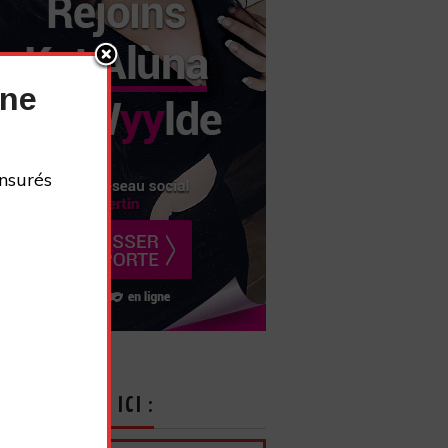
nne
nsurés
CRIVEZ-VOUS ICI :