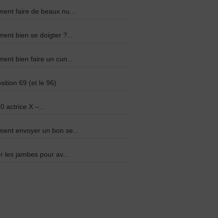
nt faire de beaux nu...
nt bien se doigter ?...
nt bien faire un cun...
sition 69 (et le 96)
0 actrice X –...
ent envoyer un bon se...
r les jambes pour av...