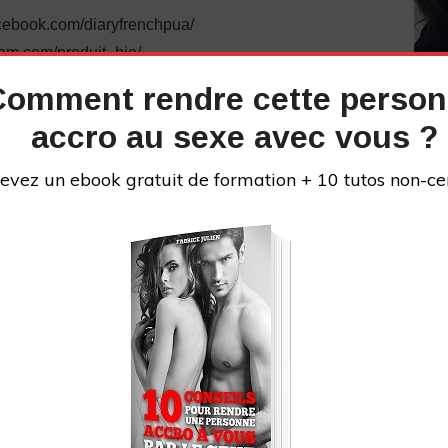
cebook.com/diaryfrenchpua/
ram.com/produit_bio/
iedecyprine
Comment rendre cette perso
tube :
accro au sexe avec vous ?
UCl7KFEkeyD2tEEiF6a3hE_g
://fabricejulien.com/reseaux-sociaux-de-fabrice-
evez un ebook gratuit de formation + 10 tutos non-ce
 pourrait bien vous intéresser
:
vez « #teamcyprine » dans les commentaires !
INS
au parcours difficile. J’ai connu les problèmes que