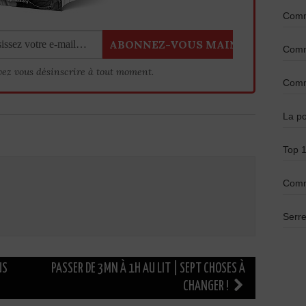
Comme
Comme
vez vous désinscrire à tout moment.
Comme
La po
Top 1
Comm
Serre
US
PASSER DE 3MN À 1H AU LIT | SEPT CHOSES À
CHANGER !