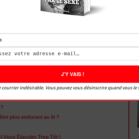
iance en soi, éjaculation précoce, difficultés à
Je me suis formé pour devenir un bon coup au lit,
té, et d’aider de nombreux hommes à bien faire
ouir une fille. Soucieux de satisfaire tout le monde,
es femmes sur comment bien faire l’amour à un
isir à un homme. Le Grivois vous donne des
sexuelles pour savoir comment faire l’amour mais
aborde des sujets variés comme : comment bien
 doigter une fille, comment faire un cunnilingus,
faire une fellation, les meilleures positions, etc.
 courrier indésirable. Vous pouvez vous désinscrire quand vous le
 ?
re plus endurant au lit ?
i Vous Éjaculez Trop Tôt !