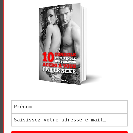
LE GRIVOIS
Navigation
LA MEILLEURE FAÇON
COMMENT FAIRE L’AMOUR À
des
DE PRENDRE UNE FEMME
UNE FEMME RONDE ?
articles
LAISSER UN COMMENTAIRE
Votre adresse e-mail ne sera pas publiée.
Les champs
obligatoires sont indiqués avec
*
COMMENTAIRE
*