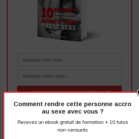
Comment rendre cette personne accro
Essayez. Vous pouvez vous désinscrire à tout moment.
au sexe avec vous ?
Recevez un ebook gratuit de formation + 10 tutos
non-censurés
Vidéo sans article