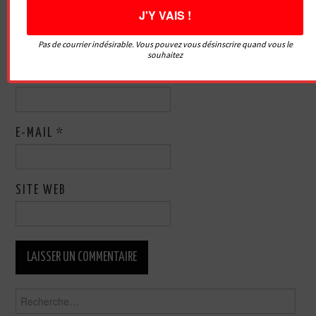
Pas de courrier indésirable. Vous pouvez vous désinscrire quand vous le
souhaitez
NOM
*
E-MAIL
*
SITE WEB
Rechercher :