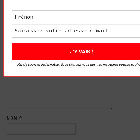
des
VENEZ TROP VITE ?
DURER LONGTEMPS AU LIT
articles
?
LAISSER UN COMMENTAIRE
Votre adresse e-mail ne sera pas publiée.
Les champs
obligatoires sont indiqués avec
*
Pas de courrier indésirable. Vous pouvez vous désinscrire quand vous le souha
COMMENTAIRE
*
NOM
*