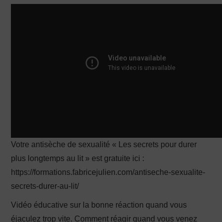
PRODUCTION X
Votre antisèche de sexualité « Les secrets pour durer
plus longtemps au lit » est gratuite ici :
https://formations.fabricejulien.com/antiseche-sexualite-
secrets-durer-au-lit/
Vidéo éducative sur la bonne réaction quand vous
éjaculez trop vite. Comment réagir quand vous venez