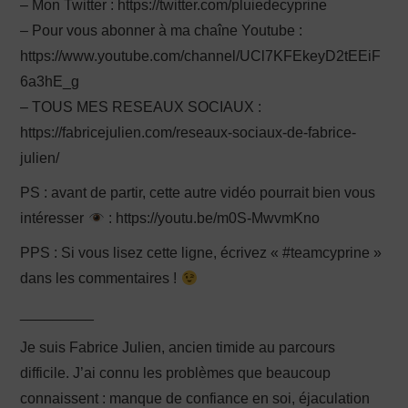
– Mon Twitter : https://twitter.com/pluiedecyprine
– Pour vous abonner à ma chaîne Youtube :
https://www.youtube.com/channel/UCl7KFEkeyD2tEEiF
6a3hE_g
– TOUS MES RESEAUX SOCIAUX :
https://fabricejulien.com/reseaux-sociaux-de-fabrice-
julien/
PS : avant de partir, cette autre vidéo pourrait bien vous
intéresser
: https://youtu.be/m0S-MwvmKno
PPS : Si vous lisez cette ligne, écrivez « #teamcyprine »
dans les commentaires !
_________
Je suis Fabrice Julien, ancien timide au parcours
difficile. J’ai connu les problèmes que beaucoup
connaissent : manque de confiance en soi, éjaculation