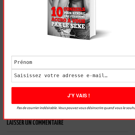
Essayez. Vous pouvez vous désinscrire à tout moment.
Vidéo sans article
LE GRIVOIS
Navigation
COMMENT DEVENIR
5 CHOSES QUE LES FEMMES
des
FEMME FONTAINE ?
ADORERAIENT QUE TU LEUR
FASSES AU LIT
articles
Pas de courrier indésirable. Vous pouvez vous désinscrire quand vous le souha
LAISSER UN COMMENTAIRE