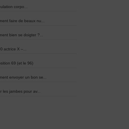
culation corpo...
nt faire de beaux nu...
nt bien se doigter ?...
0 actrice X –...
sition 69 (et le 96)
ent envoyer un bon se...
r les jambes pour av...