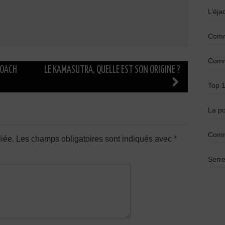
L’éja
Comme
Comme
COACH
LE KAMASUTRA, QUELLE EST SON ORIGINE ?
Top 1
La po
Comm
iée.
Les champs obligatoires sont indiqués avec
*
Serre