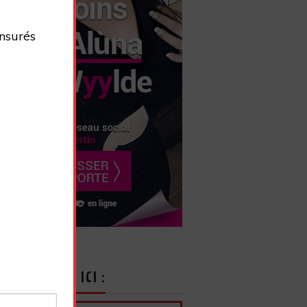
nsurés
CRIVEZ-VOUS ICI :