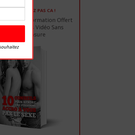
NE RATEZ PAS CA !
1 Ebook De Formation Offert
+ 10 Tutos Vidéo Sans
Censure
 souhaitez