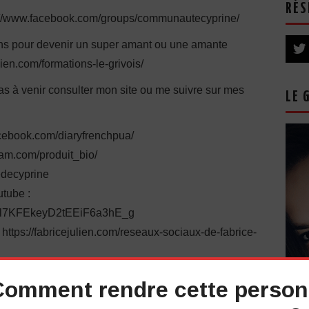
RÉS
s://www.facebook.com/groups/communautecyprine/
ions pour devenir un super amant ou une amante
lien.com/formations-le-grivois/
pas à venir consulter mon site ou me suivre sur mes
LE 
cebook.com/diaryfrenchpua/
ram.com/produit_bio/
iedecyprine
tube :
UCl7KFEkeyD2tEEiF6a3hE_g
://fabricejulien.com/reseaux-sociaux-de-fabrice-
 pourrait bien vous intéresser
:
Comment rendre cette perso