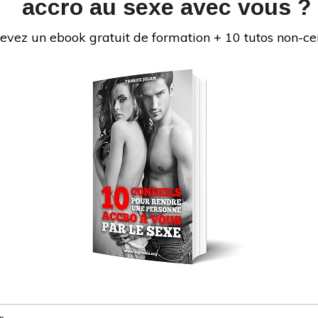
accro au sexe avec vous ?
vez « #teamcyprine » dans les commentaires !
evez un ebook gratuit de formation + 10 tutos non-ce
au parcours difficile. J’ai connu les problèmes que
iance en soi, éjaculation précoce, difficultés à
Je me suis formé pour devenir un bon coup au lit,
té, et d’aider de nombreux hommes à bien faire
ouir une fille. Soucieux de satisfaire tout le monde,
es femmes sur comment bien faire l’amour à un
isir à un homme. Le Grivois vous donne des
sexuelles pour savoir comment faire l’amour mais
aborde des sujets variés comme : comment bien
 doigter une fille, comment faire un cunnilingus,
faire une fellation, les meilleures positions, etc.
INS
bien faire l’amour !
ps://fabricejulien.com/reseaux-sociaux-de-