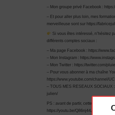
– Mon groupe privé Facebook : http
– Et pour aller plus loin, mes format
merveilleuse sont sur https://fabriceju
Si vous êtes intéressé, n’hésitez 
différents comptes sociaux :
– Ma page Facebook : https://www.fa
– Mon Instagram : https://www.instag
– Mon Twitter : https://twitter.com/plu
– Pour vous abonner à ma chaîne You
https://www.youtube.com/channel/
– TOUS MES RESEAUX SOCIAUX : https
julien/
PS : avant de partir, cette autre vidéo
https://youtu.be/Q86nj44JQmc