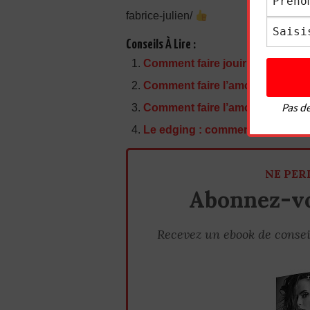
fabrice-julien/
Conseils À Lire :
Comment faire jouir une femme trè
Comment faire l’amour à un homm
Pas de
Comment faire l’amour à une fem
Le edging : comment faire jou
NE PER
Abonnez-vo
Recevez un ebook de consei