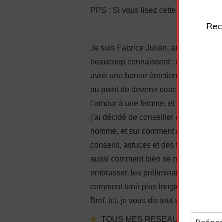
PPS : Si vous lisez cette ligne, écri
Rec
_________
Je suis Fabrice Julien, ancien timide 
beaucoup connaissent : manque de conf
avoir une bonne érection, complexes…
au point de devenir coach en sexuali
l’amour à une femme, et même à faire j
j’ai décidé de conseiller également l
homme, et sur comment donner du pla
conseils, astuces et des techniques 
aussi comment bien se masturber. J’
embrasser, les préliminaires, comment
comment tenir plus longtemps, comment 
Bref, ici, je vous dis tout sur comment 
TOUS MES RESEAUX SOCIAUX : htt