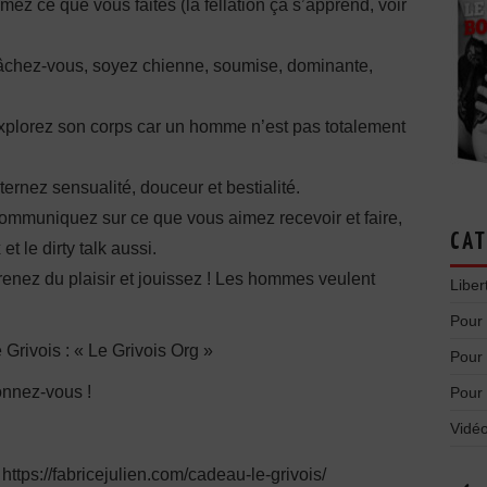
ez ce que vous faites (la fellation ça s’apprend, voir
âchez-vous, soyez chienne, soumise, dominante,
xplorez son corps car un homme n’est pas totalement
ernez sensualité, douceur et bestialité.
ommuniquez sur ce que vous aimez recevoir et faire,
CAT
t le dirty talk aussi.
enez du plaisir et jouissez ! Les hommes veulent
Liber
Pour
e Grivois : « Le Grivois Org »
Pour
onnez-vous !
Pour
Vidéo
 https://fabricejulien.com/cadeau-le-grivois/