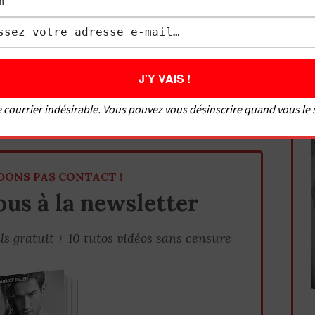
s fort (révision) – 5 trucs pour la faire venir
e dans la réalité (7 choses à retenir du porno)
 courrier indésirable. Vous pouvez vous désinscrire quand vous le
me et la rendre folle ?
ir un homme comme jamais ?
DONS PAS CONTACT !
us à la newsletter
ls gratuit + 10 tutos vidéos sans censure