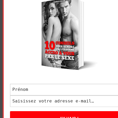
Navigation
REGARDE CETTE VIDÉO
COMMENT SE COMPORTE
des
POUR DÉCOUVRIR
UNE FEMME QUAND VOUS
L’OPPORTUNITÉ DE LA
ASSUREZ AU LIT ?
articles
RENTRÉE
LAISSER UN COMMENTAIRE
Votre adresse e-mail ne sera pas publiée.
Les champs
obligatoires sont indiqués avec
*
COMMENTAIRE
*