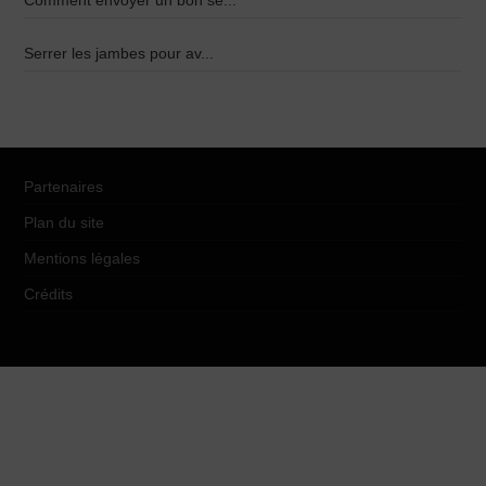
Comment envoyer un bon se...
Serrer les jambes pour av...
Partenaires
Plan du site
Mentions légales
Crédits