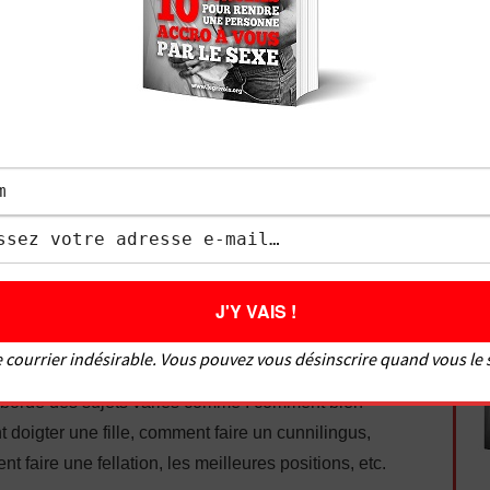
e-le-grivois/
 pourrait bien vous intéresser
:
au parcours difficile. J’ai connu les problèmes que
iance en soi, éjaculation précoce, difficultés à
Je me suis formé pour devenir un bon coup au lit,
té, et d’aider de nombreux hommes à bien faire
ouir une fille. Soucieux de satisfaire tout le monde,
es femmes sur comment bien faire l’amour à un
isir à un homme. Le Grivois vous donne des
 courrier indésirable. Vous pouvez vous désinscrire quand vous le
sexuelles pour savoir comment faire l’amour mais
aborde des sujets variés comme : comment bien
 doigter une fille, comment faire un cunnilingus,
faire une fellation, les meilleures positions, etc.