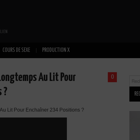
LIEN
COURS DE SEXE
PRODUCTION X
ongtemps Au Lit Pour
0
Reche
 ?
Lit Pour Enchaîner 234 Positions ?