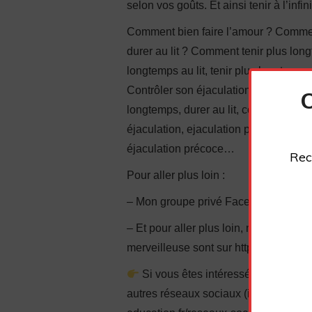
selon vos goûts. Et ainsi tenir à l’infi
Comment bien faire l’amour ? Commen
durer au lit ? Comment tenir plus long
longtemps au lit, tenir plus longtemps
Contrôler son éjaculation, faire durer 
longtemps, durer au lit, comment fair
éjaculation, ejaculation precoce, éjac
éjaculation précoce…
Rec
Pour aller plus loin :
– Mon groupe privé Facebook : http
– Et pour aller plus loin, mes format
merveilleuse sont sur https://commentf
Si vous êtes intéressé, n’hésitez 
autres réseaux sociaux (il y a du cont