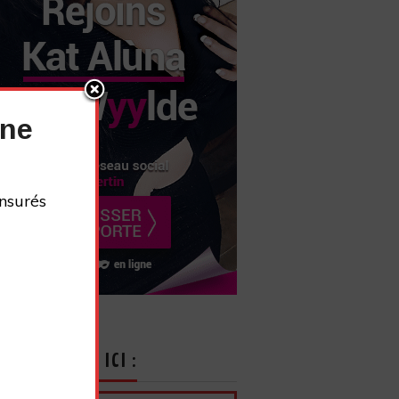
nne
nsurés
CRIVEZ-VOUS ICI :