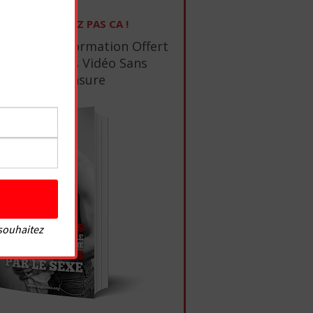
NE RATEZ PAS CA !
1 Ebook De Formation Offert
+ 10 Tutos Vidéo Sans
Censure
 souhaitez