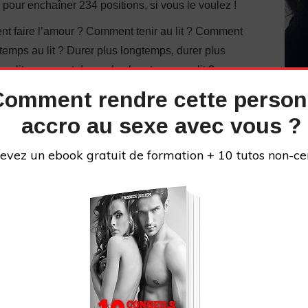
ni pour enchaîner 234 positions, si vous le voulez !
t faire l’amour ? Comment tenir au lit ? Comment
temps au lit ? Durer plus longtemps, durer plus
 au lit, comment durer plus longtemps au lit ?
le plaisir, comment retarder l’éjaculation ? Tenir plus
Comment rendre cette perso
e durer un rapport plus longtemps ? Retarder
accro au sexe avec vous ?
ulation prématurée, durer longtemps au lit,
evez un ebook gratuit de formation + 10 tutos non-ce
s://www.facebook.com/groups/communautecyprine/
ions pour devenir un super amant ou une amante
airelamour-education.fr/formations-le-grivois/
pas à venir consulter mon site ou me suivre sur mes
INS
enu inédit) : https://commentfairelamour-