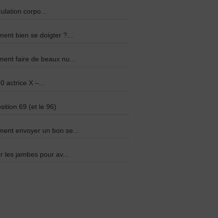
culation corpo...
nt bien se doigter ?...
nt faire de beaux nu...
0 actrice X –...
sition 69 (et le 96)
ent envoyer un bon se...
r les jambes pour av...