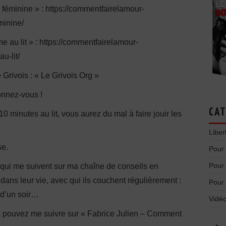
 féminine » : https://commentfairelamour-
minine/
 au lit » : https://commentfairelamour-
u-lit/
e Grivois : « Le Grivois Org »
onnez-vous !
CAT
0 minutes au lit, vous aurez du mal à faire jouir les
Liber
se.
Pour
Pour
qui me suivent sur ma chaîne de conseils en
dans leur vie, avec qui ils couchent régulièrement :
Pour
 d’un soir…
Vidéo
us pouvez me suivre sur « Fabrice Julien – Comment