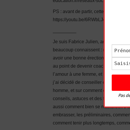
education.fr/reseaux-sociaux-de-fabric
PS : avant de partir, cette autre vidéo
https://youtu.be/6RWbLJedBbk
_________
Je suis Fabrice Julien, ancien timide 
beaucoup connaissent : manque de conf
avoir une bonne érection, complexes…
au point de devenir coach en sexuali
l’amour à une femme, et même à faire j
j’ai décidé de conseiller également l
homme, et sur comment donner du pla
Pas de
conseils, astuces et des techniques 
aussi comment bien se masturber. J’
embrasser, les préliminaires, comment
comment tenir plus longtemps, comment 