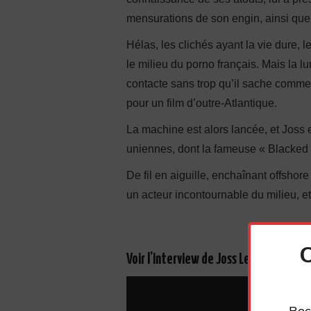
mensurations de son engin, ainsi que
Hélas, les clichés ayant la vie dure, l
le milieu du porno français. Mais la 
contacte sans trop qu’il sache comment
pour un film d’outre-Atlantique.
La machine est alors lancée, et Joss 
uniennes, dont la fameuse « Blacked
De fil en aiguille, enchaînant offshore
un acteur incontournable du milieu, et
Voir l’interview de Joss Lescaf
Rec