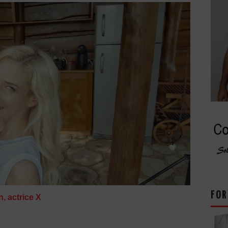
FOR
, actrice X