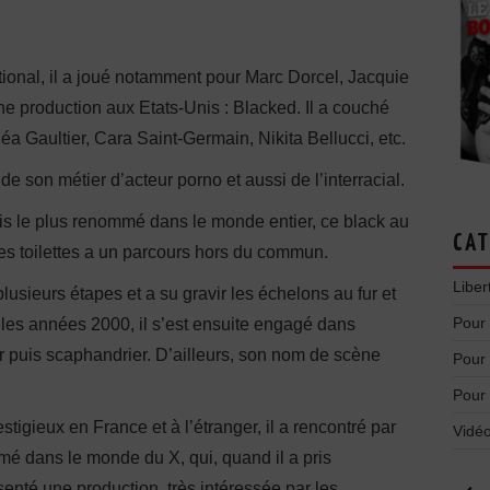
tional, il a joué notamment pour Marc Dorcel, Jacquie
une production aux Etats-Unis : Blacked. Il a couché
a Gaultier, Cara Saint-Germain, Nikita Bellucci, etc.
de son métier d’acteur porno et aussi de l’interracial.
is le plus renommé dans le monde entier, ce black au
CAT
des toilettes a un parcours hors du commun.
Liber
 plusieurs étapes et a su gravir les échelons au fur et
Pour
les années 2000, il s’est ensuite engagé dans
r puis scaphandrier. D’ailleurs, son nom de scène
Pour
Pour
tigieux en France et à l’étranger, il a rencontré par
Vidéo
é dans le monde du X, qui, quand il a pris
senté une production, très intéressée par les