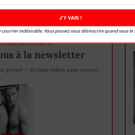
n
pte ?
 courrier indésirable. Vous pouvez vous désinscrire quand vous le
DONS PAS CONTACT !
us à la newsletter
ls gratuit + 10 tutos vidéos sans censure