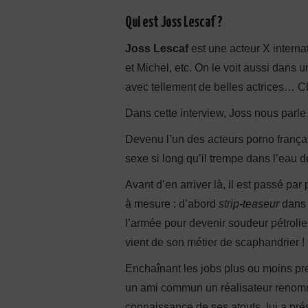
Qui est Joss Lescaf ?
Joss Lescaf
est une acteur X interna
et Michel, etc. On le voit aussi dans 
avec tellement de belles actrices… Clé
Dans cette interview, Joss nous parle 
Devenu l’un des acteurs porno frança
sexe si long qu’il trempe dans l’eau 
Avant d’en arriver là, il est passé par
à mesure : d’abord
strip-teaseur
dans 
l’armée pour devenir soudeur pétrolie
vient de son métier de scaphandrier !
Enchaînant les jobs plus ou moins pres
un ami commun un réalisateur renomm
connaissance de ses atouts, lui a pré