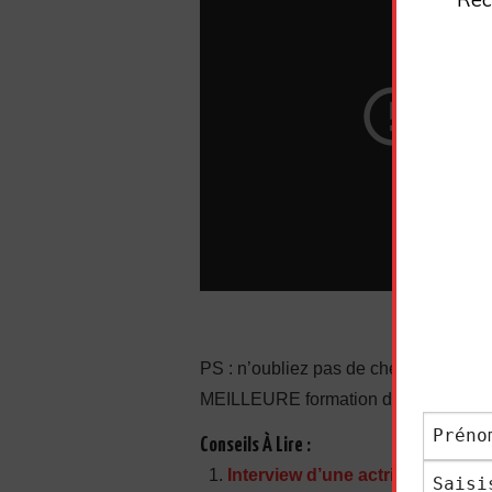
PS : n’oubliez pas de checker le
tuto
MEILLEURE formation de sexualité !
Conseils À Lire :
Interview d’une actrice X : Emm