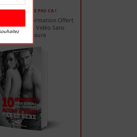
NE RATEZ PAS CA !
1 Ebook De Formation Offert
+ 10 Tutos Vidéo Sans
 souhaitez
Censure