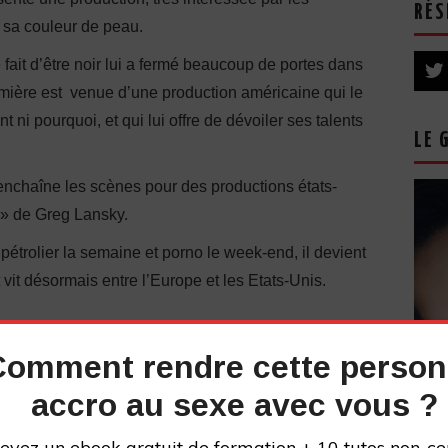
RÉS
 sa couleur de peau.
e fait d’être noir lui a fermé beaucoup de portes dans
lumière est venue d’une production américaine qui le
 ni pourquoi, et qui lui offre de dévoiler ses talents
LE 
enchaîne les scènes pour des productions états-
 » de Greg Lansky.
 pétrolier la semaine et porno le week-end, il devient
 vit désormais entre l’Europe et les Etats-Unis.
Comment rendre cette perso
accro au sexe avec vous ?
evez un ebook gratuit de formation + 10 tutos non-ce