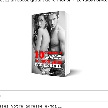
 X
ici. Nous avons vraiment voulu faire la
INS
a Klein