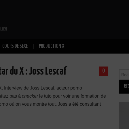
LIEN
COURS DE SEXE
PRODUCTION X
ar du X : Joss Lescaf
0
Reche
 X. Interview de Joss Lescaf, acteur porno
sitez pas à
checker
le tuto pour voir une formation de
orno où on vous montre tout. Joss a été consultant