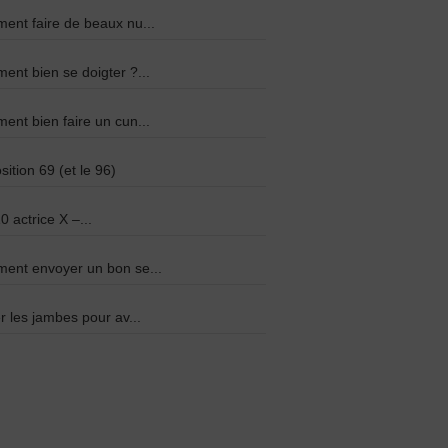
nt faire de beaux nu...
nt bien se doigter ?...
nt bien faire un cun...
sition 69 (et le 96)
0 actrice X –...
ent envoyer un bon se...
r les jambes pour av...