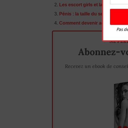
Les escort girls et la prostitutio
Pénis : la taille du sexe, ça com
Comment devenir acteur X ?
Pas de
NE PER
Abonnez-vo
Recevez un ebook de consei