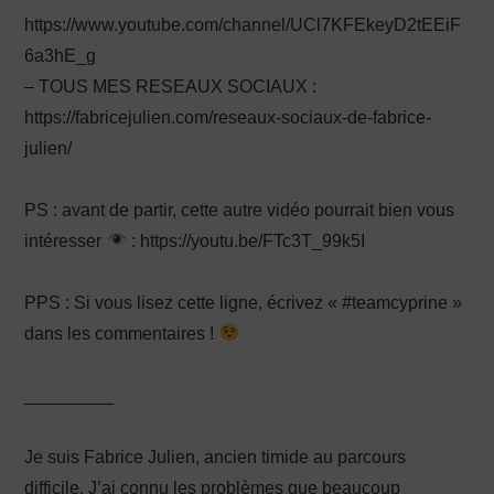
https://www.youtube.com/channel/UCl7KFEkeyD2tEEiF
6a3hE_g
– TOUS MES RESEAUX SOCIAUX :
https://fabricejulien.com/reseaux-sociaux-de-fabrice-
julien/
PS : avant de partir, cette autre vidéo pourrait bien vous
intéresser
: https://youtu.be/FTc3T_99k5I
PPS : Si vous lisez cette ligne, écrivez « #teamcyprine »
dans les commentaires !
_________
Je suis Fabrice Julien, ancien timide au parcours
difficile. J’ai connu les problèmes que beaucoup