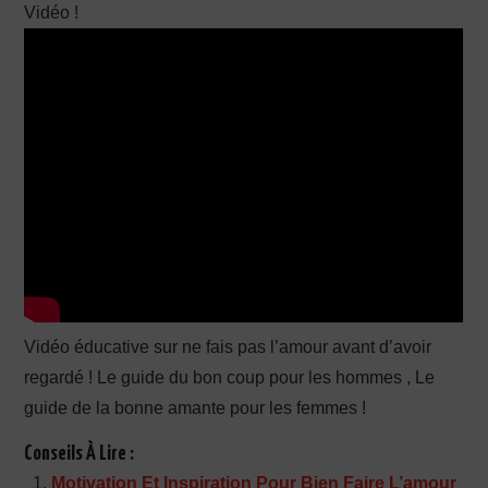
Vidéo !
PRODUCTION X
Vidéo éducative sur ne fais pas l’amour avant d’avoir
regardé ! Le guide du bon coup pour les hommes , Le
guide de la bonne amante pour les femmes !
Conseils À Lire :
Motivation Et Inspiration Pour Bien Faire L’amour