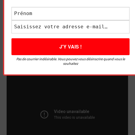
Lui, il a l’air de kiffer son massage de la prostate lol
(massage prostatique)
Votre coach en sexualité qui a adoré parler avec Alice du
sujet qu’est l’orgasme prostatique,
Pas de courrier indésirable. Vous pouvez vous désinscrire quand vous le
souhaitez
Fabrice Julien