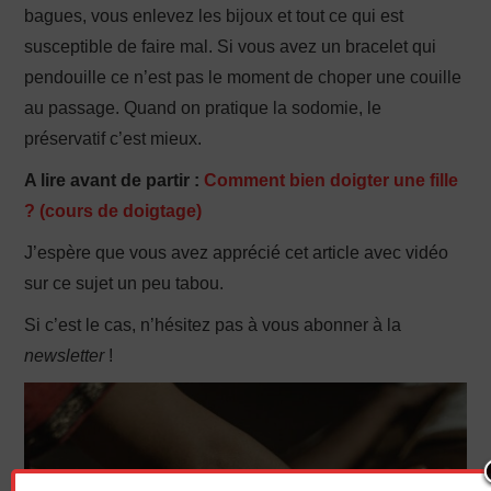
bagues, vous enlevez les bijoux et tout ce qui est
susceptible de faire mal. Si vous avez un bracelet qui
pendouille ce n’est pas le moment de choper une couille
au passage. Quand on pratique la sodomie, le
préservatif c’est mieux.
A lire avant de partir :
Comment bien doigter une fille
? (cours de doigtage)
J’espère que vous avez apprécié cet article avec vidéo
sur ce sujet un peu tabou.
Si c’est le cas, n’hésitez pas à vous abonner à la
newsletter
!