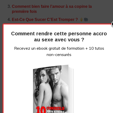
Comment bien faire l’amour à sa copine la
première fois
Est-Ce Que Sucer C’Est Tromper ?
Comment rendre cette personne accro
NE PERDONS PAS CONTACT !
au sexe avec vous ?
Abonnez-vous à la
Recevez un ebook gratuit de formation + 10 tutos
newsletter
non-censurés
Recevez un ebook de conseils gratuit + 10 tutos
vidéos sans censure