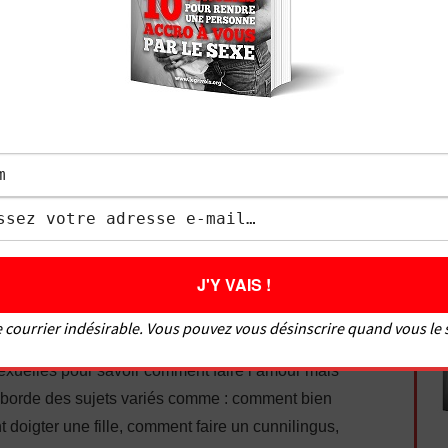
vez « #teamcyprine » dans les commentaires !
au parcours difficile. J’ai connu les problèmes que
iance en soi, éjaculation précoce, difficultés à
Je me suis formé pour devenir un bon coup au lit,
té, et d’aider de nombreux hommes à bien faire
ouir une fille. Soucieux de satisfaire tout le monde,
es femmes sur comment bien faire l’amour à un
 courrier indésirable. Vous pouvez vous désinscrire quand vous le
isir à un homme. Le Grivois vous donne des
sexuelles pour savoir comment faire l’amour mais
aborde des sujets variés comme : comment bien
 doigter une fille, comment faire un cunnilingus,