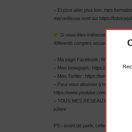
– Et pour aller plus loin, mes format
merveilleuse sont sur https://fabriceju
Si vous êtes intéressé, n’hésitez 
différents comptes sociaux :
– Ma page Facebook : https://www.fa
Rec
– Mon Instagram : https://www.instag
– Mon Twitter : https://twitter.com/plu
– Pour vous abonner à ma chaîne You
https://www.youtube.com/channel/
– TOUS MES RESEAUX SOCIAUX : https
julien/
PS : avant de partir, cette autre vidéo