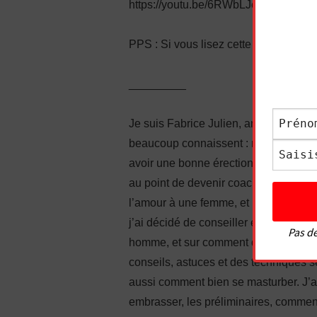
https://youtu.be/6RWbLJedBbk
PPS : Si vous lisez cette ligne, écri
_________
Je suis Fabrice Julien, ancien timide 
beaucoup connaissent : manque de conf
avoir une bonne érection, complexes…
au point de devenir coach en sexuali
l’amour à une femme, et même à faire j
j’ai décidé de conseiller également l
Pas de
homme, et sur comment donner du pla
conseils, astuces et des techniques 
aussi comment bien se masturber. J’
embrasser, les préliminaires, comment