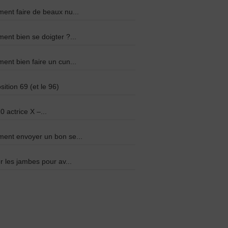
nt faire de beaux nu...
nt bien se doigter ?...
nt bien faire un cun...
sition 69 (et le 96)
0 actrice X –...
ent envoyer un bon se...
r les jambes pour av...