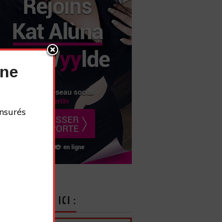
nne
nsurés
CRIVEZ-VOUS ICI :