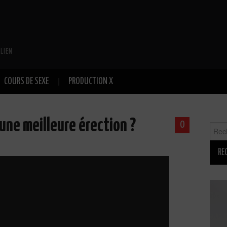
LIEN
COURS DE SEXE
PRODUCTION X
une meilleure érection ?
0
Reche