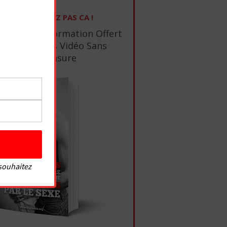
NE RATEZ PAS CA !
1 Ebook De Formation Offert
+ 10 Tutos Vidéo Sans
Censure
 souhaitez