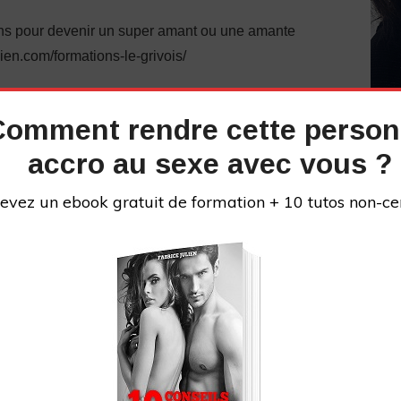
ions pour devenir un super amant ou une amante
lien.com/formations-le-grivois/
pas à venir consulter mon site ou me suivre sur mes
Comment rendre cette perso
accro au sexe avec vous ?
cebook.com/diaryfrenchpua/
evez un ebook gratuit de formation + 10 tutos non-ce
ram.com/produit_bio/
iedecyprine
tube :
UCl7KFEkeyD2tEEiF6a3hE_g
://fabricejulien.com/reseaux-sociaux-de-fabrice-
INS
 pourrait bien vous intéresser
: