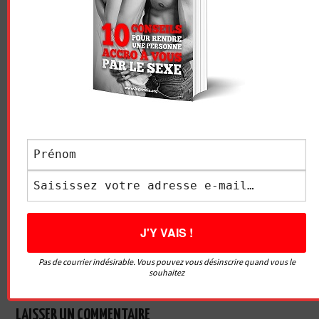
Vidéo sans article
LE GRIVOIS
Navigation
LES 5 MEILLEURES
LA POSITION SEXUELLE
des
TECHNIQUES POUR
QUE LES FEMMES
STIMULER SON CLITORIS –
PRÉFÈRENT (CE À QUOI LES
articles
LE CLITORID
HOMMES NE PENSENT
Pas de courrier indésirable. Vous pouvez vous désinscrire quand vous le
souhaitez
JAMAIS…)
LAISSER UN COMMENTAIRE