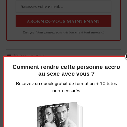
Essayez. Vous pouvez vous désinscrire à tout moment.
Vidéo sans article
Comment rendre cette personne accro
au sexe avec vous ?
LE GRIVOIS
Recevez un ebook gratuit de formation + 10 tutos
non-censurés
Navigation
TOUT SAVOIR SUR
TRAVAILLEUSES ET
des
L’ORGASME NOCTURNE
TRAVAILLEURS DU SEXE –