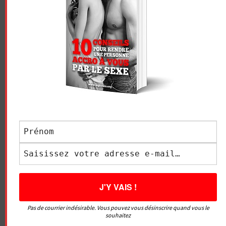
(ORGASME PENDANT LE
COMMENT CHOISIR UN(E)
articles
SOMMEIL)
ESCORT FIABLE ?
LAISSER UN COMMENTAIRE
Votre adresse e-mail ne sera pas publiée.
Les champs
obligatoires sont indiqués avec
*
COMMENTAIRE
*
NOM
*
Pas de courrier indésirable. Vous pouvez vous désinscrire quand vous le
souhaitez
E-MAIL
*