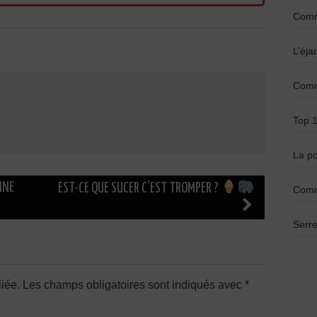
Comme
L’éja
Comme
Top 1
La po
NNE
EST-CE QUE SUCER C’EST TROMPER ?
Comm
Serre
iée.
Les champs obligatoires sont indiqués avec
*