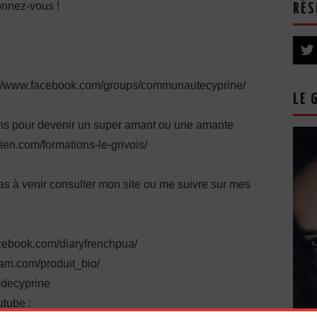
onnez-vous !
RÉS
s://www.facebook.com/groups/communautecyprine/
LE 
ions pour devenir un super amant ou une amante
lien.com/formations-le-grivois/
pas à venir consulter mon site ou me suivre sur mes
cebook.com/diaryfrenchpua/
ram.com/produit_bio/
iedecyprine
tube :