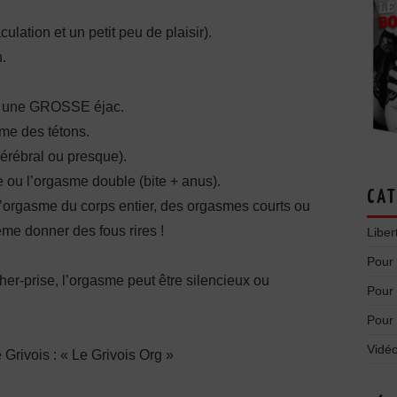
ulation et un petit peu de plaisir).
n.
ec une GROSSE éjac.
me des tétons.
érébral ou presque).
 ou l’orgasme double (bite + anus).
CAT
 l’orgasme du corps entier, des orgasmes courts ou
me donner des fous rires !
Liber
Pour
cher-prise, l’orgasme peut être silencieux ou
Pour
Pour
Vidéo
e Grivois : « Le Grivois Org »