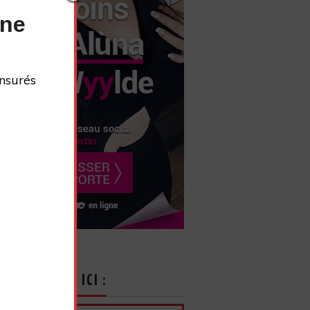
nne
nsurés
CRIVEZ-VOUS ICI :