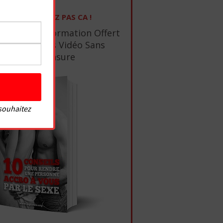
NE RATEZ PAS CA !
1 Ebook De Formation Offert
+ 10 Tutos Vidéo Sans
Censure
 souhaitez