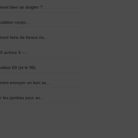
nt bien se doigter ?...
culation corpo...
nt faire de beaux nu...
0 actrice X –...
sition 69 (et le 96)
ent envoyer un bon se...
r les jambes pour av...