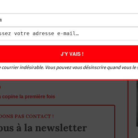
es femmes sur comment bien faire l’amour à un
isir à un homme. Le Grivois vous donne des
sexuelles pour savoir comment faire l’amour mais
aborde des sujets variés comme : comment bien
 doigter une fille, comment faire un cunnilingus,
faire une fellation, les meilleures positions, etc.
 courrier indésirable. Vous pouvez vous désinscrire quand vous le
me et la rendre folle ?
cher avec une fille ?
n
 copine la première fois
DONS PAS CONTACT !
us à la newsletter