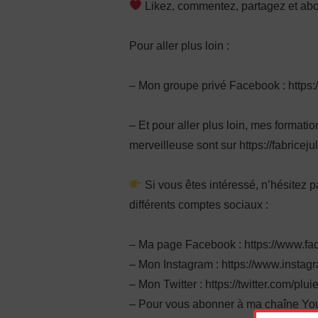
Likez, commentez, partagez et ab
Pour aller plus loin :
– Mon groupe privé Facebook : http
– Et pour aller plus loin, mes format
merveilleuse sont sur https://fabriceju
Si vous êtes intéressé, n’hésitez 
différents comptes sociaux :
– Ma page Facebook : https://www.fa
– Mon Instagram : https://www.instag
– Mon Twitter : https://twitter.com/plu
– Pour vous abonner à ma chaîne You