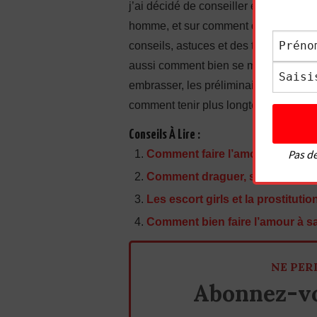
j’ai décidé de conseiller également l
homme, et sur comment donner du pla
conseils, astuces et des techniques 
aussi comment bien se masturber. J’
embrasser, les préliminaires, comment
comment tenir plus longtemps, comment 
Conseils À Lire :
Pas de
Comment faire l’amour à une fem
Comment draguer, séduire et cou
Les escort girls et la prostitutio
Comment bien faire l’amour à sa
NE PER
Abonnez-vo