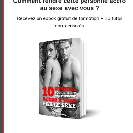
Comment rendre cette personne accro
au sexe avec vous ?
Recevez un ebook gratuit de formation + 10 tutos
non-censurés
Essayez. Vous pouvez vous désinscrire à tout moment.
Vidéo sans article
LE GRIVOIS
Navigation
HYPERTROPHIE DE LA
VOTRE BITE EST-ELLE TROP
des
PROSTATE – L’IMPACT SUR
PETITE ? ENFIN UNE VIDÉO