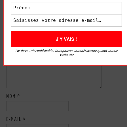
L’ÉRECTION
HONNÊTE
articles
LAISSER UN COMMENTAIRE
Votre adresse e-mail ne sera pas publiée.
Les champs
obligatoires sont indiqués avec
*
Pas de courrier indésirable. Vous pouvez vous désinscrire quand vous le
COMMENTAIRE
*
souhaitez
NOM
*
E-MAIL
*