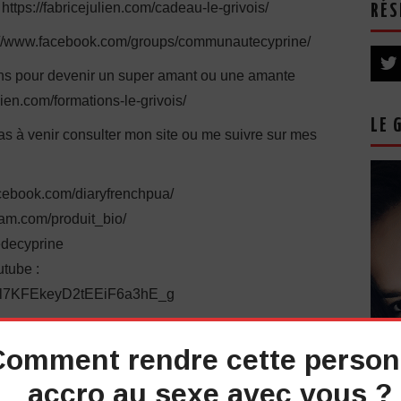
 https://fabricejulien.com/cadeau-le-grivois/
RÉS
s://www.facebook.com/groups/communautecyprine/
ions pour devenir un super amant ou une amante
lien.com/formations-le-grivois/
LE 
pas à venir consulter mon site ou me suivre sur mes
cebook.com/diaryfrenchpua/
ram.com/produit_bio/
iedecyprine
tube :
UCl7KFEkeyD2tEEiF6a3hE_g
 pourrait bien vous intéresser
:
Comment rendre cette perso
accro au sexe avec vous ?
vez « #teamcyprine » dans les commentaires !