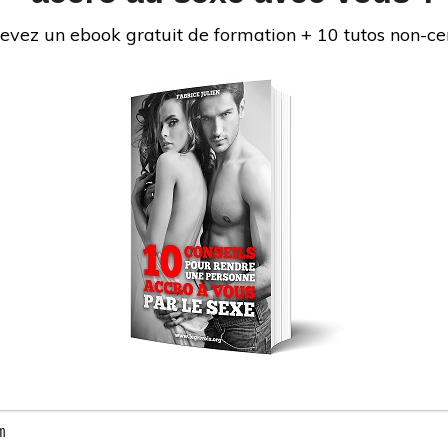
evez un ebook gratuit de formation + 10 tutos non-ce
au parcours difficile. J’ai connu les problèmes que
iance en soi, éjaculation précoce, difficultés à
Je me suis formé pour devenir un bon coup au lit,
té, et d’aider de nombreux hommes à bien faire
ouir une fille. Soucieux de satisfaire tout le monde,
es femmes sur comment bien faire l’amour à un
isir à un homme. Le Grivois vous donne des
sexuelles pour savoir comment faire l’amour mais
aborde des sujets variés comme : comment bien
 doigter une fille, comment faire un cunnilingus,
faire une fellation, les meilleures positions, etc.
bien faire l’amour !
INS
ps://fabricejulien.com/reseaux-sociaux-de-