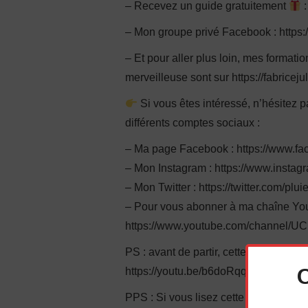
– Recevez un guide gratuitement
:
– Mon groupe privé Facebook : http
– Et pour aller plus loin, mes format
merveilleuse sont sur https://fabriceju
Si vous êtes intéressé, n’hésitez 
différents comptes sociaux :
– Ma page Facebook : https://www.fa
– Mon Instagram : https://www.instag
– Mon Twitter : https://twitter.com/plu
– Pour vous abonner à ma chaîne You
https://www.youtube.com/channel/
PS : avant de partir, cette autre vidéo
https://youtu.be/b6doRqqUWxY
PPS : Si vous lisez cette ligne, écri