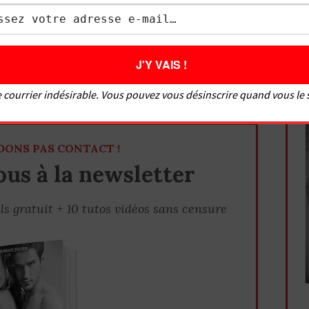
me et la rendre folle ?
cher avec une fille ?
 copine la première fois
 courrier indésirable. Vous pouvez vous désinscrire quand vous le
DONS PAS CONTACT !
us à la newsletter
ls gratuit + 10 tutos vidéos sans censure