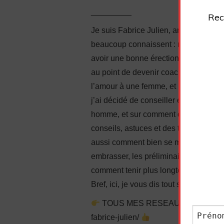
_________
Rec
Je suis Fabrice Julien, ancien timide 
beaucoup connaissent : manque de conf
avoir une bonne érection, complexes…
au point de devenir coach en sexuali
l’amour à une femme, et même à faire j
j’ai décidé de conseiller également l
homme, et sur comment donner du pla
conseils, astuces et des techniques 
aussi comment bien se masturber. J’
embrasser, les préliminaires, comment
comment tenir plus longtemps, comment 
Bref, ici, je vous dis tout sur comment 
TOUS MES RESEAUX SOCIAUX : htt
fabrice-julien/