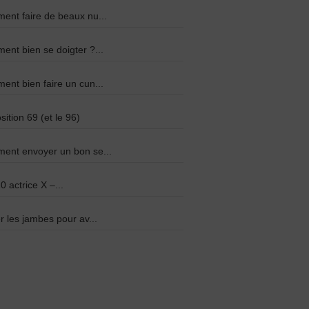
nt faire de beaux nu...
nt bien se doigter ?...
nt bien faire un cun...
sition 69 (et le 96)
ent envoyer un bon se...
0 actrice X –...
r les jambes pour av...