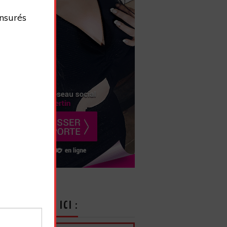
nsurés
CRIVEZ-VOUS ICI :