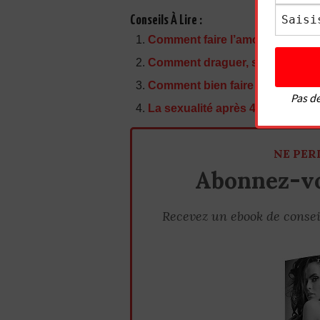
Conseils À Lire :
Comment faire l’amour à une fem
Comment draguer, séduire et cou
Comment bien faire l’amour à sa
Pas de
La sexualité après 40 ans
NE PER
Abonnez-vo
Recevez un ebook de consei