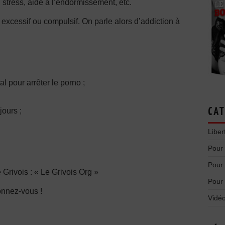
u stress, aide à l’endormissement, etc.
excessif ou compulsif. On parle alors d’addiction à
al pour arrêter le porno ;
ours ;
CAT
Liber
Pour
Pour
e Grivois : « Le Grivois Org »
Pour
onnez-vous !
Vidéo