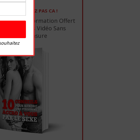
NE RATEZ PAS CA !
1 Ebook De Formation Offert
+ 10 Tutos Vidéo Sans
Censure
 souhaitez