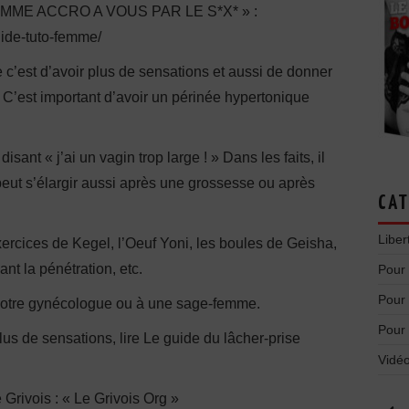
E ACCRO A VOUS PAR LE S*X* » :
uide-tuto-femme/
ée c’est d’avoir plus de sensations et aussi de donner
. C’est important d’avoir un périnée hypertonique
sant « j’ai un vagin trop large ! » Dans les faits, il
l peut s’élargir aussi après une grossesse ou après
CAT
Liber
ercices de Kegel, l’Oeuf Yoni, les boules de Geisha,
nt la pénétration, etc.
Pour
Pour
votre gynécologue ou à une sage-femme.
Pour
lus de sensations, lire Le guide du lâcher-prise
Vidéo
e Grivois : « Le Grivois Org »