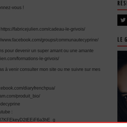
RÉS
onnez-vous !
 https://fabricejulien.com/cadeau-le-grivois/
LE 
s://www.facebook.com/groups/communautecyprine/
ions pour devenir un super amant ou une amante
lien.com/formations-le-grivois/
pas à venir consulter mon site ou me suivre sur mes
cebook.com/diaryfrenchpua/
ram.com/produit_bio/
iedecyprine
tube :
UCl7KFEkeyD2tEEiF6a3hE_g