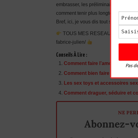
embrasser, les préliminaires, comment
comment tenir plus longtemps, comment 
Bref, ici, je vous dis tout sur comment 
TOUS MES RESEAUX SOCIAUX : htt
fabrice-julien/
Conseils À Lire :
Comment faire l’amour à une fem
Pas de
Comment bien faire l’amour à sa
Les sex toys et accessoires sex
Comment draguer, séduire et cou
NE PER
Abonnez-vo