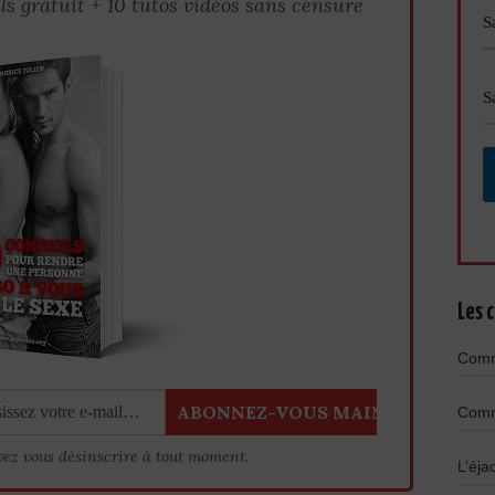
ls gratuit + 10 tutos vidéos sans censure
Les c
Comme
Comme
vez vous désinscrire à tout moment.
L’éja