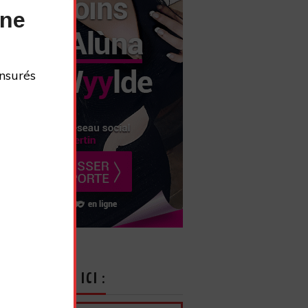
nne
nsurés
CRIVEZ-VOUS ICI :