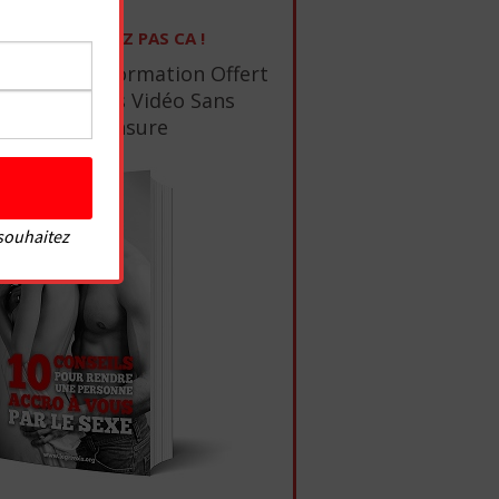
NE RATEZ PAS CA !
1 Ebook De Formation Offert
+ 10 Tutos Vidéo Sans
Censure
 souhaitez