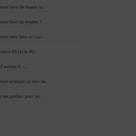
nt faire de beaux nu...
nt bien se doigter ?...
nt bien faire un cun...
sition 69 (et le 96)
0 actrice X –...
ent envoyer un bon se...
r les jambes pour av...