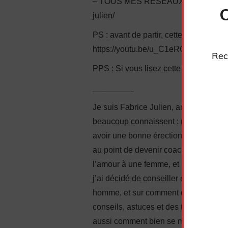
– TOUS MES RESEAUX SOCIAUX : https
julien/
PS : avant de partir, cette autre vidéo
https://youtu.be/u_C1eRO8zAE
Rec
PPS : Si vous lisez cette ligne, écri
_________
Je suis Fabrice Julien, ancien timide 
beaucoup connaissent : manque de conf
avoir une bonne érection, complexes…
au point de devenir coach en sexuali
l’amour à une femme, et même à faire j
j’ai décidé de conseiller également l
homme, et sur comment donner du pla
conseils, astuces et des techniques 
aussi comment bien se masturber. J’