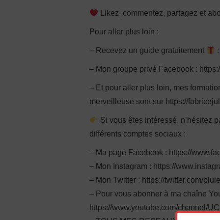
Likez, commentez, partagez et ab
Pour aller plus loin :
– Recevez un guide gratuitement
:
– Mon groupe privé Facebook : http
– Et pour aller plus loin, mes format
merveilleuse sont sur https://fabriceju
Si vous êtes intéressé, n’hésitez 
différents comptes sociaux :
– Ma page Facebook : https://www.fa
– Mon Instagram : https://www.instag
– Mon Twitter : https://twitter.com/plu
– Pour vous abonner à ma chaîne You
https://www.youtube.com/channel/