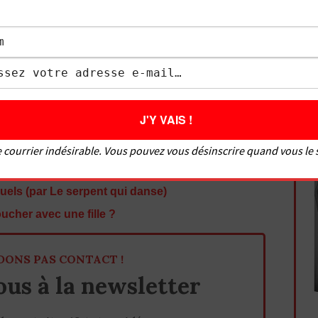
 doigter une fille, comment faire un cunnilingus,
faire une fellation, les meilleures positions, etc.
bien faire l’amour !
ps://fabricejulien.com/reseaux-sociaux-de-
me et la rendre folle ?
 courrier indésirable. Vous pouvez vous désinscrire quand vous le
 copine la première fois
uels (par Le serpent qui danse)
cher avec une fille ?
DONS PAS CONTACT !
us à la newsletter