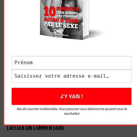
Essayez. Vous pouvez vous désinscrire à tout moment.
Vidéo sans article
LE GRIVOIS
Navigation
QU’EST-CE QU’UN GODE
POURQUOI IL OU ELLE VEUT
des
RÉALISTE (AVEC
REMETTRE LA CAPOTE ?
SEXYAVENUE – SEXSHOP
articles
Pas de courrier indésirable. Vous pouvez vous désinscrire quand vous le
EN LIGNE) ?
souhaitez
LAISSER UN COMMENTAIRE