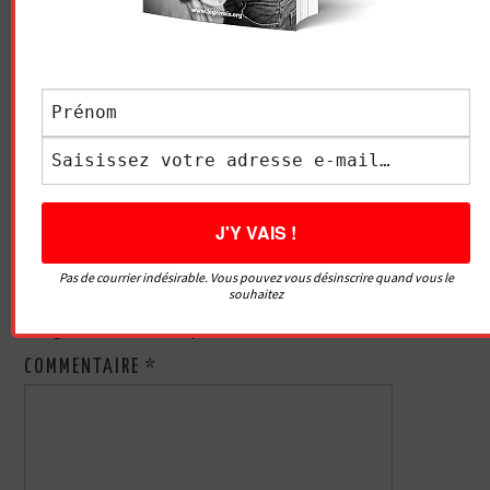
Navigation
COMMENT DONNER UN
JEUNE ET PROBLÈME
des
ORGASME ANAL À UN
D’ÉRECTION – QUE FAIRE ?
HOMME
articles
LAISSER UN COMMENTAIRE
Pas de courrier indésirable. Vous pouvez vous désinscrire quand vous le
souhaitez
Votre adresse e-mail ne sera pas publiée.
Les champs
obligatoires sont indiqués avec
*
COMMENTAIRE
*