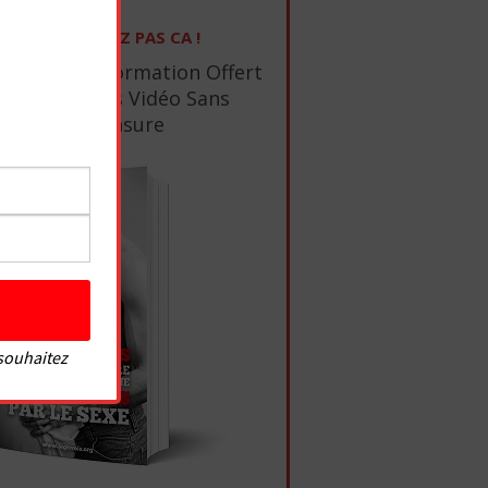
NE RATEZ PAS CA !
1 Ebook De Formation Offert
+ 10 Tutos Vidéo Sans
Censure
 souhaitez