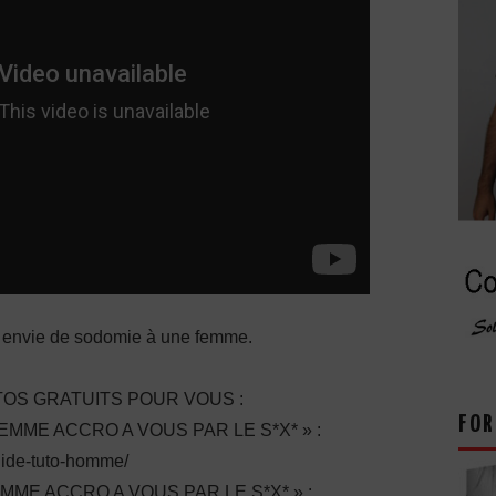
 envie de sodomie à une femme.
OS GRATUITS POUR VOUS :
FOR
ME ACCRO A VOUS PAR LE S*X* » :
guide-tuto-homme/
E ACCRO A VOUS PAR LE S*X* » :