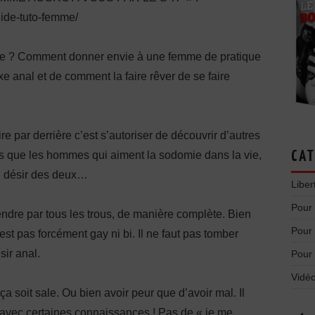
uide-tuto-femme/
e ? Comment donner envie à une femme de pratique
xe anal et de comment la faire rêver de se faire
ire par derrière c’est s’autoriser de découvrir d’autres
as que les hommes qui aiment la sodomie dans la vie,
CAT
u désir des deux…
Liber
Pour
endre par tous les trous, de manière complète. Bien
Pour
st pas forcément gay ni bi. Il ne faut pas tomber
sir anal.
Pour
Vidéo
a soit sale. Ou bien avoir peur que d’avoir mal. Il
et avec certaines connaissances ! Pas de « je me