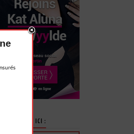
nne
nsurés
CRIVEZ-VOUS ICI :