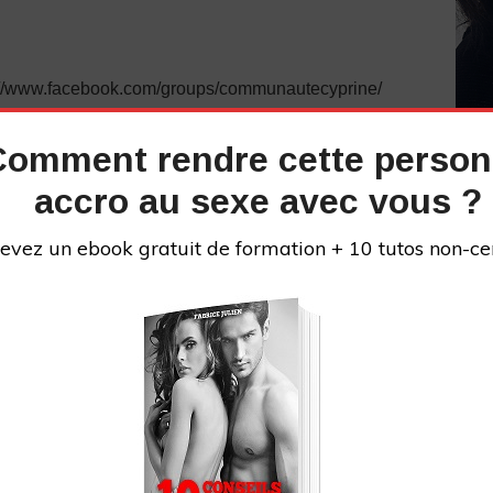
s://www.facebook.com/groups/communautecyprine/
Comment rendre cette perso
ions pour devenir un super amant ou une amante
lien.com/formations-le-grivois/
accro au sexe avec vous ?
pas à venir consulter mon site ou me suivre sur mes
evez un ebook gratuit de formation + 10 tutos non-ce
cebook.com/diaryfrenchpua/
ram.com/produit_bio/
iedecyprine
tube :
INS
UCl7KFEkeyD2tEEiF6a3hE_g
://fabricejulien.com/reseaux-sociaux-de-fabrice-