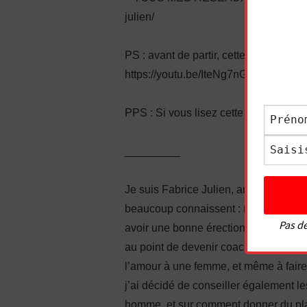
julien/
PS : avant de partir, cette autre vidéo
https://youtu.be/IteNg7nGt_8
PPS : Si vous lisez cette ligne, écri
_________
Je suis Fabrice Julien, ancien timide 
beaucoup connaissent : manque de conf
Pas de
avoir une bonne érection, complexes…
au point de devenir coach en sexuali
l’amour à une femme, et même à faire j
j’ai décidé de conseiller également l
homme, et sur comment donner du pla