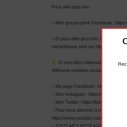
Pour aller plus loin :
– Mon groupe privé Facebook : http
– Et pour aller plus loin, mes format
merveilleuse sont sur https://fabriceju
Si vous êtes intéressé, n’hésitez 
Rec
différents comptes sociaux :
– Ma page Facebook : https://www.fa
– Mon Instagram : https://www.instag
– Mon Twitter : https://twitter.com/plu
– Pour vous abonner à ma chaîne You
https://www.youtube.com/channel/
– TOUS MES RESEAUX SOCIAUX : https