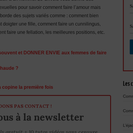
sexuelles pour savoir comment faire l’amour mais
aborde des sujets variés comme : comment bien
 doigter une fille, comment faire un cunnilingus,
faire une fellation, les meilleures positions, etc.
souvent et DONNER ENVIE aux femmes de faire
chaude ?
Les c
 copine la première fois
Comme
DONS PAS CONTACT !
Comme
us à la newsletter
L’éja
ls gratuit + 10 tutos vidéos sans censure