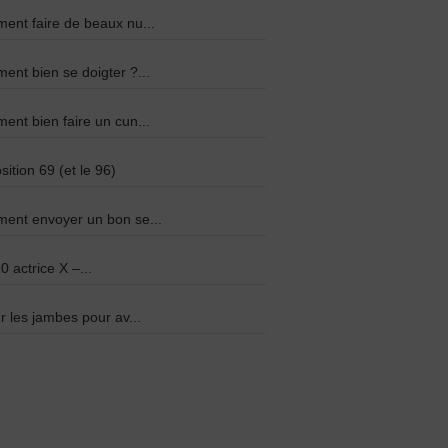
nt faire de beaux nu...
nt bien se doigter ?...
nt bien faire un cun...
sition 69 (et le 96)
ent envoyer un bon se...
0 actrice X –...
r les jambes pour av...