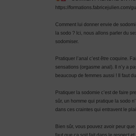
https://formations.fabricejulien.com/g
Comment lui donner envie de sodomi
la sodo ? Ici, nous allons parler du se
sodomiser.
Pratiquer l’anal c’est être coquine. Fa
sensations (orgasme anal). Il n’y a p
beaucoup de femmes aussi ! Il faut d
Pratiquer la sodomie c’est de faire pr
sûr, un homme qui pratique la sodo n’e
dans ces craintes qui entravent le plai
Bien sûr, vous pouvez avoir peur que ç
faut que ça soit fait dans le respect 