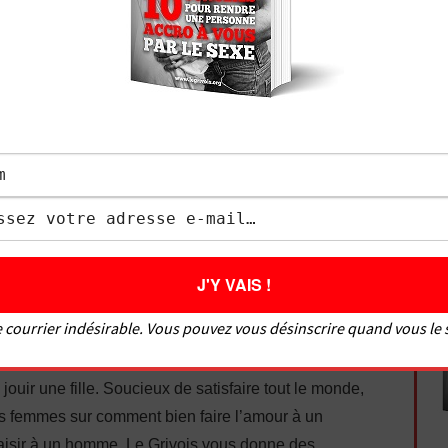
 pourrait bien vous intéresser
:
vez « #teamcyprine » dans les commentaires !
au parcours difficile. J’ai connu les problèmes que
iance en soi, éjaculation précoce, difficultés à
 courrier indésirable. Vous pouvez vous désinscrire quand vous le
Je me suis formé pour devenir un bon coup au lit,
té, et d’aider de nombreux hommes à bien faire
ouir une fille. Soucieux de satisfaire tout le monde,
es femmes sur comment bien faire l’amour à un
isir à un homme. Le Grivois vous donne des