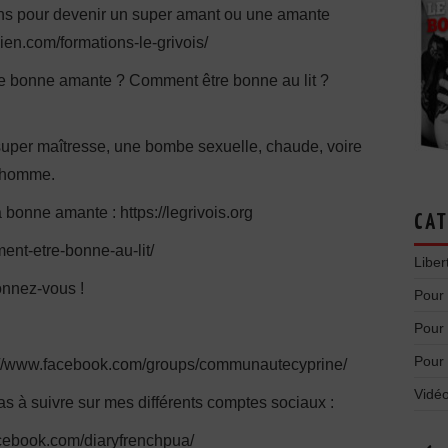
ions pour devenir un super amant ou une amante
lien.com/formations-le-grivois/
e bonne amante ? Comment être bonne au lit ?
uper maîtresse, une bombe sexuelle, chaude, voire
n homme.
 bonne amante : https://legrivois.org
CAT
ent-etre-bonne-au-lit/
Liber
onnez-vous !
Pour
Pour
Pour
s://www.facebook.com/groups/communautecyprine/
Vidéo
as à suivre sur mes différents comptes sociaux :
cebook.com/diaryfrenchpua/