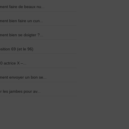
nt faire de beaux nu...
nt bien faire un cun...
nt bien se doigter ?...
sition 69 (et le 96)
0 actrice X –...
ent envoyer un bon se...
r les jambes pour av...