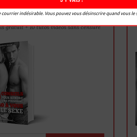
DONS PAS CONTACT !
us à la newsletter
 courrier indésirable. Vous pouvez vous désinscrire quand vous le
ls gratuit + 10 tutos vidéos sans censure