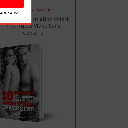
NE RATEZ PAS CA !
 souhaitez
1 Ebook De Formation Offert
+ 10 Tutos Vidéo Sans
Censure