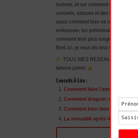
homme, et sur comment donner du pla
conseils, astuces et des techniques 
aussi comment bien se masturber. J’
embrasser, les préliminaires, comment
comment tenir plus longtemps, comment 
Bref, ici, je vous dis tout sur comment 
TOUS MES RESEAUX SOCIAUX : htt
fabrice-julien/
Conseils À Lire :
Comment faire l’amour à une fem
Comment draguer, séduire et cou
Comment bien faire l’amour à sa
La sexualité après 40 ans