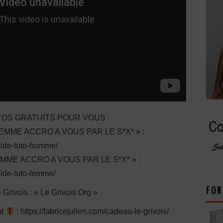
OS GRATUITS POUR VOUS :
ME ACCRO A VOUS PAR LE S*X* » :
guide-tuto-homme/
E ACCRO A VOUS PAR LE S*X* » :
uide-tuto-femme/
FOR
e Grivois : « Le Grivois Org »
nt
: https://fabricejulien.com/cadeau-le-grivois/