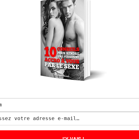
isir à un homme. Le Grivois vous donne des
sexuelles pour savoir comment faire l’amour mais
aborde des sujets variés comme : comment bien
 doigter une fille, comment faire un cunnilingus,
faire une fellation, les meilleures positions, etc.
bien faire l’amour !
ps://fabricejulien.com/reseaux-sociaux-de-
me et la rendre folle ?
cher avec une fille ?
 copine la première fois
INS