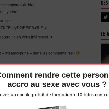
RÉS
ram.com/produit_bio/
iedecyprine
tube :
UCl7KFEkeyD2tEEiF6a3hE_g
LE 
 pourrait bien vous intéresser
:
vez « #teamcyprine » dans les commentaires !
au parcours difficile. J’ai connu les problèmes que
Comment rendre cette perso
iance en soi, éjaculation précoce, difficultés à
accro au sexe avec vous ?
Je me suis formé pour devenir un bon coup au lit,
té, et d’aider de nombreux hommes à bien faire
evez un ebook gratuit de formation + 10 tutos non-ce
ouir une fille. Soucieux de satisfaire tout le monde,
es femmes sur comment bien faire l’amour à un