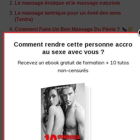
Le massage érotique et le massage naturiste
Le massage tantrique pour un éveil des sens
(Tantra)
Comment Faire Un Bon Massage Du Pénis ?
Comment rendre cette personne accro
NE PERDONS PAS CONTACT !
au sexe avec vous ?
Abonnez-vous à la
Recevez un ebook gratuit de formation + 10 tutos
newsletter
non-censurés
Recevez un ebook de conseils gratuit + 10 tutos
vidéos sans censure