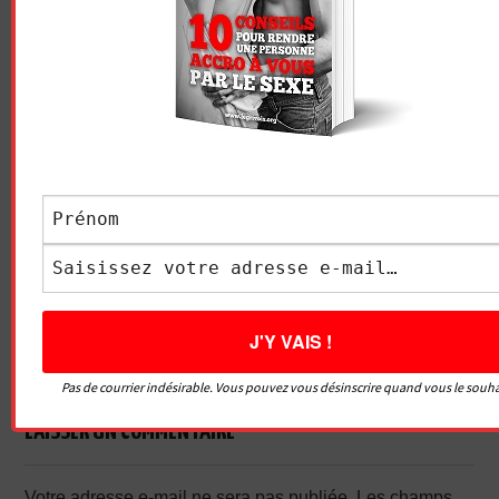
Vidéo sans article
LE GRIVOIS
Navigation
TAILLE AU REPOS VS EN
LE SEXE AVEC UNE
des
ÉRECTION (+ SYNDROME
SEXFRIEND OU UN PLAN
DU VESTIAIRE)
CUL
articles
Pas de courrier indésirable. Vous pouvez vous désinscrire quand vous le souha
LAISSER UN COMMENTAIRE
Votre adresse e-mail ne sera pas publiée.
Les champs