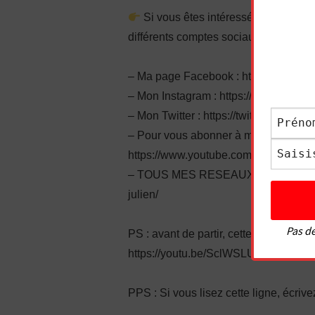
Si vous êtes intéressé, n’hésitez 
différents comptes sociaux :
– Ma page Facebook : https://www.fa
– Mon Instagram : https://www.instag
– Mon Twitter : https://twitter.com/plu
– Pour vous abonner à ma chaîne You
https://www.youtube.com/channel/
– TOUS MES RESEAUX SOCIAUX : https
julien/
Pas de
PS : avant de partir, cette autre vidéo
https://youtu.be/SclWSLUJIDA
PPS : Si vous lisez cette ligne, écri