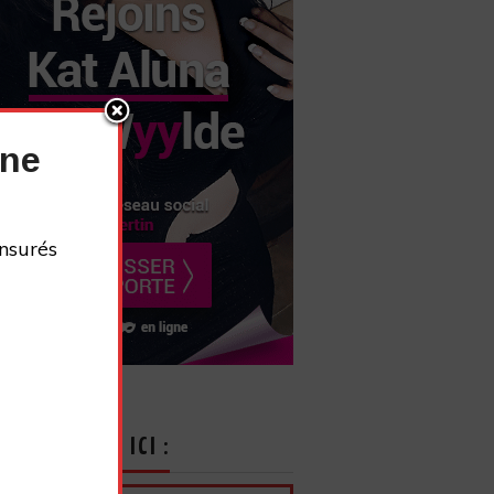
nne
nsurés
CRIVEZ-VOUS ICI :