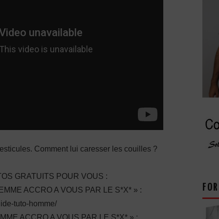
sticules. Comment lui caresser les couilles ?
OS GRATUITS POUR VOUS :
FOR
ME ACCRO A VOUS PAR LE S*X* » :
guide-tuto-homme/
E ACCRO A VOUS PAR LE S*X* » :