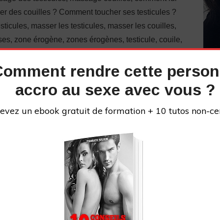
er des couilles ? Comment toucher ses testicules ?
esticules, masser les testicules, masser les couilles,
ses, zone érogène, zones érogènes, testicule, couile,
Comment rendre cette perso
e Grivois : « Le Grivois Org »
accro au sexe avec vous ?
onnez-vous !
evez un ebook gratuit de formation + 10 tutos non-ce
s://www.facebook.com/groups/communautecyprine/
ions pour devenir un super amant ou une amante
INS
lien.com/formations-le-grivois/