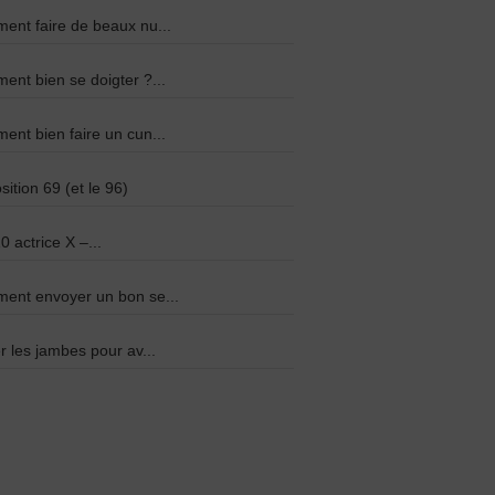
nt faire de beaux nu...
nt bien se doigter ?...
nt bien faire un cun...
sition 69 (et le 96)
0 actrice X –...
ent envoyer un bon se...
r les jambes pour av...