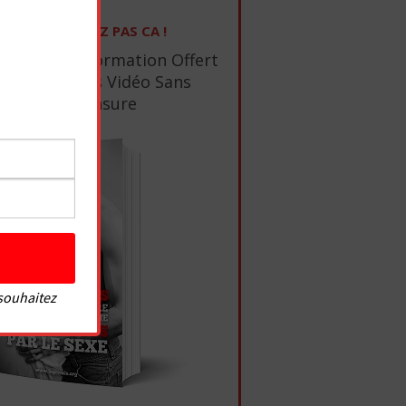
NE RATEZ PAS CA !
1 Ebook De Formation Offert
+ 10 Tutos Vidéo Sans
Censure
 souhaitez