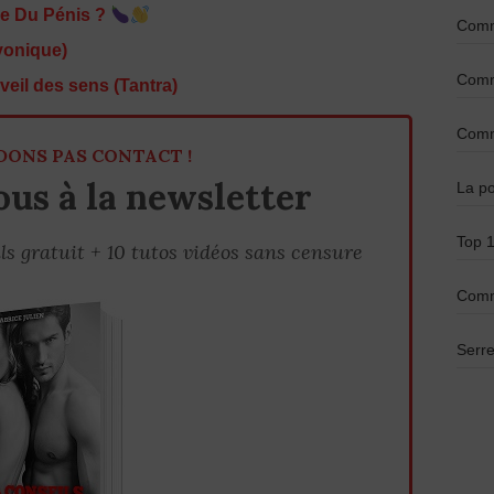
e Du Pénis ?
Comme
yonique)
Comme
eil des sens (Tantra)
Comme
DONS PAS CONTACT !
us à la newsletter
La po
Top 1
ls gratuit + 10 tutos vidéos sans censure
Comm
Serre