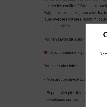
toucher les couilles ? Comment touch
Palper les testicules, jouer avec les t
jouer avec les couilles, scrotum, bour
couille, couilles…
Pour en savoir plus sur le sujet, le sit
Likez, commentez, partagez et ab
Rec
Pour aller plus loin :
– Mon groupe privé Facebook : http
– Et pour aller plus loin, mes format
merveilleuse sont sur https://fabriceju