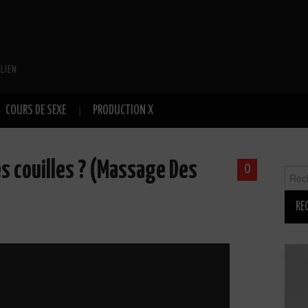
LIEN
COURS DE SEXE
PRODUCTION X
s couilles ? (Massage Des
0
Reche