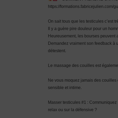
https://formations.fabricejulien.com/g
On sait tous que les testicules c’est t
Il y a guère pire douleur pour un hom
Heureusement, les bourses peuvent a
Demandez vraiment son feedback à un
détestent.
Le massage des couilles est égalemen
Ne vous moquez jamais des couilles d’
sensible et intime.
Masser testicules #1 : Communiquez ! 
relax ou sur la défensive ?