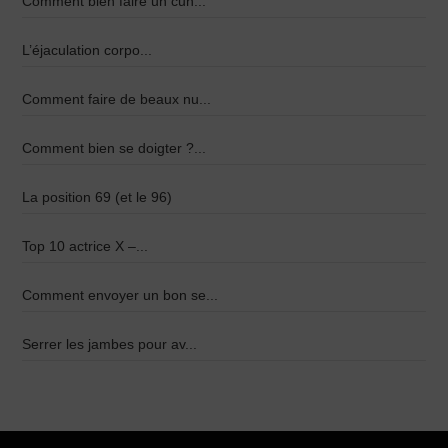
Comment bien faire un cun...
L’éjaculation corpo...
Comment faire de beaux nu...
Comment bien se doigter ?...
La position 69 (et le 96)
Top 10 actrice X –...
Comment envoyer un bon se...
Serrer les jambes pour av...