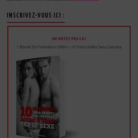
INSCRIVEZ-VOUS ICI :
NE RATEZ PAS CA !
1 Ebook De Formation Offert + 10 Tutos Vidéo Sans Censure