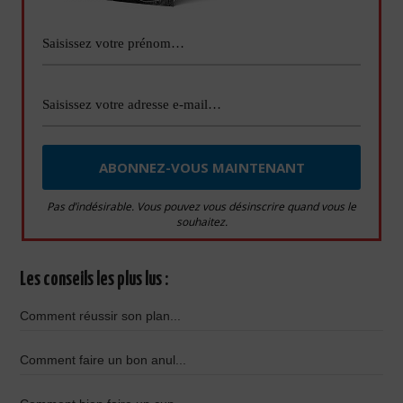
Pas d’indésirable. Vous pouvez vous désinscrire quand vous le
souhaitez.
Les conseils les plus lus :
Comment réussir son plan...
Comment faire un bon anul...