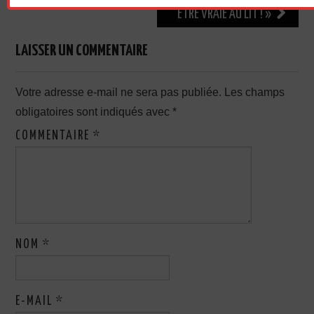
ÊTRE VRAIE AU LIT ! »
articles
LAISSER UN COMMENTAIRE
Votre adresse e-mail ne sera pas publiée.
Les champs
obligatoires sont indiqués avec
*
COMMENTAIRE
*
NOM
*
E-MAIL
*