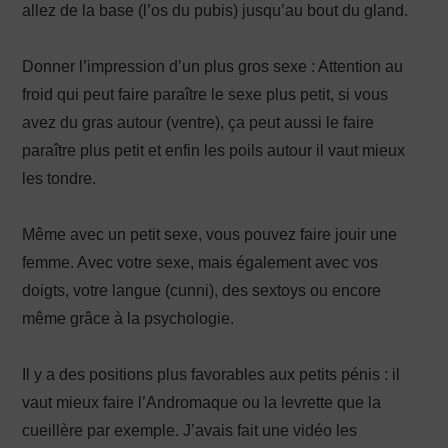
allez de la base (l’os du pubis) jusqu’au bout du gland.
Donner l’impression d’un plus gros sexe : Attention au
froid qui peut faire paraître le sexe plus petit, si vous
avez du gras autour (ventre), ça peut aussi le faire
paraître plus petit et enfin les poils autour il vaut mieux
les tondre.
Même avec un petit sexe, vous pouvez faire jouir une
femme. Avec votre sexe, mais également avec vos
doigts, votre langue (cunni), des sextoys ou encore
même grâce à la psychologie.
Il y a des positions plus favorables aux petits pénis : il
vaut mieux faire l’Andromaque ou la levrette que la
cueillère par exemple. J’avais fait une vidéo les