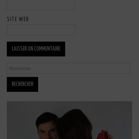
SITE WEB
Rechercher :