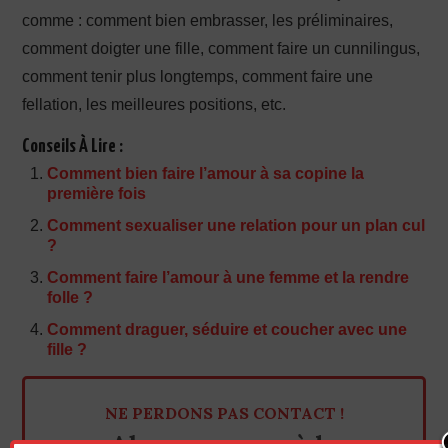
comme : comment bien embrasser, les préliminaires,
comment doigter une fille, comment faire un cunnilingus,
comment tenir plus longtemps, comment faire une
fellation, les meilleures positions, etc.
Conseils À Lire :
Comment bien faire l’amour à sa copine la
première fois
Comment sexualiser une relation pour un plan cul
?
Comment faire l’amour à une femme et la rendre
folle ?
Comment draguer, séduire et coucher avec une
fille ?
NE PERDONS PAS CONTACT !
Abonnez-vous à la