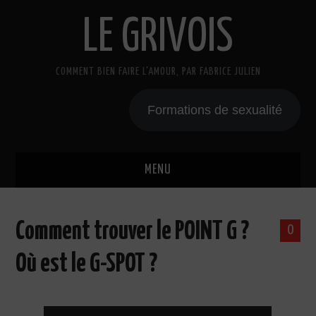
LE GRIVOIS
COMMENT BIEN FAIRE L'AMOUR, PAR FABRICE JULIEN
Formations de sexualité
MENU
BLOG
Comment trouver le POINT G ?
0
A PROPOS
Où est le G-SPOT ?
CADEAU
COURS DE SEXE