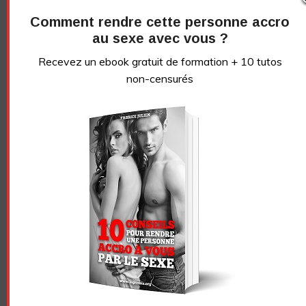
newsletter
Comment rendre cette personne accro
au sexe avec vous ?
Recevez un ebook de conseils gratuit + 10 tutos
Recevez un ebook gratuit de formation + 10 tutos
vidéos sans censure
non-censurés