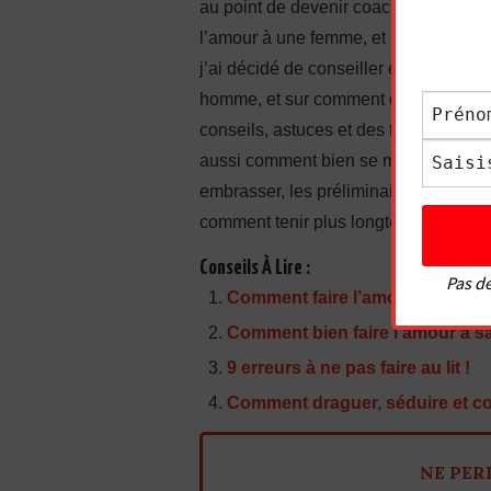
au point de devenir coach en sexuali
l’amour à une femme, et même à faire j
j’ai décidé de conseiller également l
homme, et sur comment donner du pla
conseils, astuces et des techniques 
aussi comment bien se masturber. J’
embrasser, les préliminaires, comment
comment tenir plus longtemps, comment 
Conseils À Lire :
Pas de
Comment faire l’amour à une fem
Comment bien faire l’amour à sa
9 erreurs à ne pas faire au lit !
Comment draguer, séduire et cou
NE PER