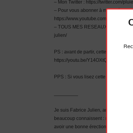
– Mon Twitter : https://twitter.com/plu
– Pour vous abonner à ma chaîne You
https://www.youtube.com/channel/
– TOUS MES RESEAUX SOCIAUX : https
julien/
Rec
PS : avant de partir, cette autre vidéo
https://youtu.be/Y14OXtQb1N0
PPS : Si vous lisez cette ligne, écri
_________
Je suis Fabrice Julien, ancien timide 
beaucoup connaissent : manque de conf
avoir une bonne érection, complexes…