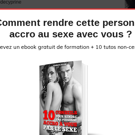
iedecyprine
tube :
UCl7KFEkeyD2tEEiF6a3hE_g
Comment rendre cette perso
://fabricejulien.com/reseaux-sociaux-de-fabrice-
accro au sexe avec vous ?
evez un ebook gratuit de formation + 10 tutos non-ce
 pourrait bien vous intéresser
:
vez « #teamcyprine » dans les commentaires !
au parcours difficile. J’ai connu les problèmes que
iance en soi, éjaculation précoce, difficultés à
INS
Je me suis formé pour devenir un bon coup au lit,