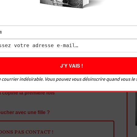
té, et d’aider de nombreux hommes à bien faire
ouir une fille. Soucieux de satisfaire tout le monde,
es femmes sur comment bien faire l’amour à un
isir à un homme. Le Grivois vous donne des
sexuelles pour savoir comment faire l’amour mais
aborde des sujets variés comme : comment bien
 doigter une fille, comment faire un cunnilingus,
faire une fellation, les meilleures positions, etc.
 courrier indésirable. Vous pouvez vous désinscrire quand vous le
me et la rendre folle ?
 copine la première fois
cher avec une fille ?
DONS PAS CONTACT !