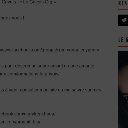
e Grivois : « Le Grivois Org »
RÉS
onnez-vous !
LE 
s://www.facebook.com/groups/communautecyprine/
ions pour devenir un super amant ou une amante
lien.com/formations-le-grivois/
pas à venir consulter mon site ou me suivre sur mes
cebook.com/diaryfrenchpua/
ram.com/produit_bio/