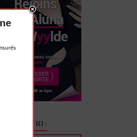
nne
nsurés
CRIVEZ-VOUS ICI :