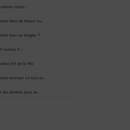
culation corpo...
nt faire de beaux nu...
nt bien se doigter ?...
0 actrice X –...
sition 69 (et le 96)
ent envoyer un bon se...
r les jambes pour av...