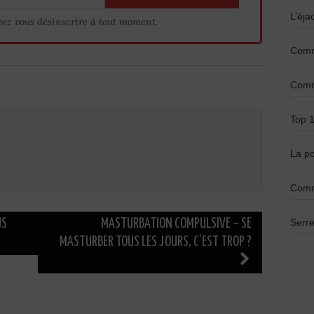
L’éja
vez vous désinscrire à tout moment.
Comme
Comme
Top 1
La po
Comm
Serre
US
MASTURBATION COMPULSIVE – SE
MASTURBER TOUS LES JOURS, C’EST TROP ?