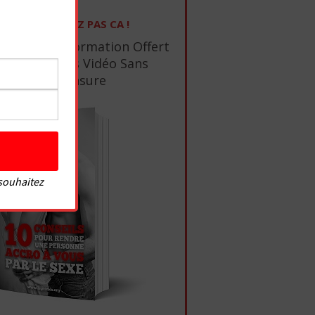
NE RATEZ PAS CA !
1 Ebook De Formation Offert
+ 10 Tutos Vidéo Sans
Censure
 souhaitez