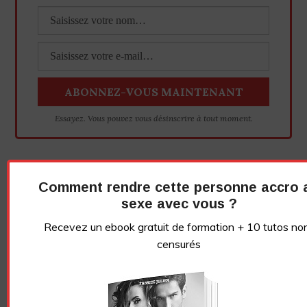
Essayez. Vous pouvez vous désinscrire à tout moment.
Vidéo sans article
Comment rendre cette personne accro 
sexe avec vous ?
LE GRIVOIS
Recevez un ebook gratuit de formation + 10 tutos no
censurés