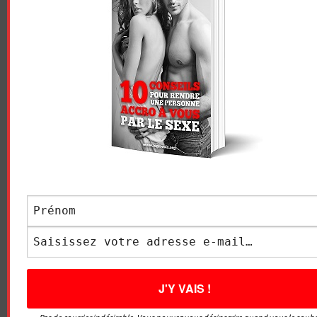
Navigation
L’ÉTÉ SERA CHAUD !
LE POINT F – EQUIVALENT
des
DU CLITORIS CHEZ L’HOMME
– COMMENT LÉCHER LE
articles
FREIN DU PÉNIS ?
LAISSER UN COMMENTAIRE
Votre adresse e-mail ne sera pas publiée.
Les champs
obligatoires sont indiqués avec
*
COMMENTAIRE
*
NOM
*