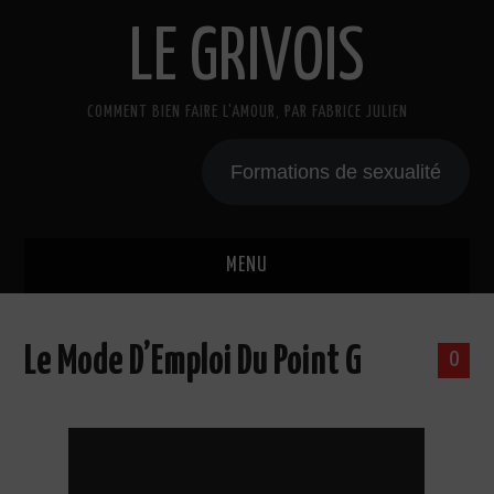
LE GRIVOIS
COMMENT BIEN FAIRE L'AMOUR, PAR FABRICE JULIEN
Formations de sexualité
MENU
BLOG
Le Mode D’Emploi Du Point G
0
A PROPOS
CADEAU
COURS DE SEXE