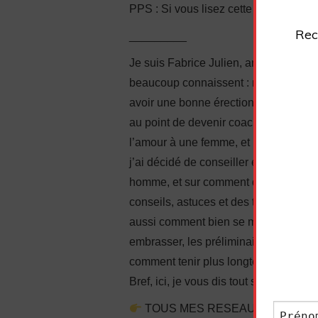
PPS : Si vous lisez cette ligne, écri
Rec
_________
Je suis Fabrice Julien, ancien timide 
beaucoup connaissent : manque de conf
avoir une bonne érection, complexes…
au point de devenir coach en sexuali
l’amour à une femme, et même à faire j
j’ai décidé de conseiller également l
homme, et sur comment donner du pla
conseils, astuces et des techniques 
aussi comment bien se masturber. J’
embrasser, les préliminaires, comment
comment tenir plus longtemps, comment 
Bref, ici, je vous dis tout sur comment 
TOUS MES RESEAUX SOCIAUX : htt