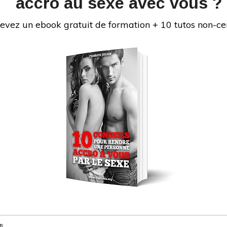
accro au sexe avec vous ?
vez « #teamcyprine » dans les commentaires !
evez un ebook gratuit de formation + 10 tutos non-ce
au parcours difficile. J’ai connu les problèmes que
iance en soi, éjaculation précoce, difficultés à
Je me suis formé pour devenir un bon coup au lit,
té, et d’aider de nombreux hommes à bien faire
ouir une fille. Soucieux de satisfaire tout le monde,
es femmes sur comment bien faire l’amour à un
isir à un homme. Le Grivois vous donne des
sexuelles pour savoir comment faire l’amour mais
aborde des sujets variés comme : comment bien
 doigter une fille, comment faire un cunnilingus,
faire une fellation, les meilleures positions, etc.
bien faire l’amour !
INS
ps://fabricejulien.com/reseaux-sociaux-de-