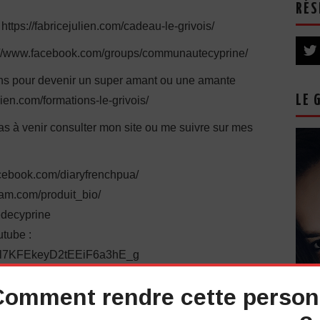
RÉS
 https://fabricejulien.com/cadeau-le-grivois/
s://www.facebook.com/groups/communautecyprine/
ions pour devenir un super amant ou une amante
LE 
lien.com/formations-le-grivois/
pas à venir consulter mon site ou me suivre sur mes
cebook.com/diaryfrenchpua/
ram.com/produit_bio/
iedecyprine
tube :
UCl7KFEkeyD2tEEiF6a3hE_g
 pourrait bien vous intéresser
:
Comment rendre cette perso