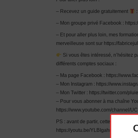
– Recevez un guide gratuitement
:
– Mon groupe privé Facebook : http
– Et pour aller plus loin, mes format
merveilleuse sont sur https://fabriceju
Si vous êtes intéressé, n’hésitez 
différents comptes sociaux :
– Ma page Facebook : https://www.fa
– Mon Instagram : https://www.instag
– Mon Twitter : https://twitter.com/plu
– Pour vous abonner à ma chaîne You
https://www.youtube.com/channel/
PS : avant de partir, cette autre vidéo
https://youtu.be/YLBIgahnLVk