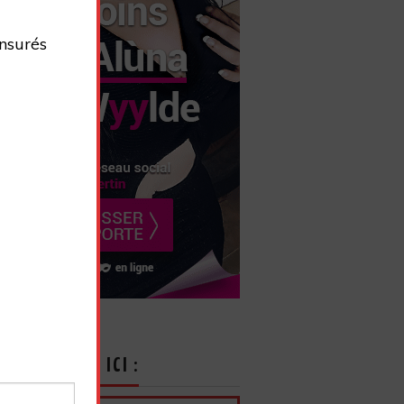
nsurés
CRIVEZ-VOUS ICI :