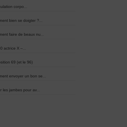
culation corpo...
nt bien se doigter ?...
nt faire de beaux nu...
0 actrice X –...
sition 69 (et le 96)
ent envoyer un bon se...
r les jambes pour av...