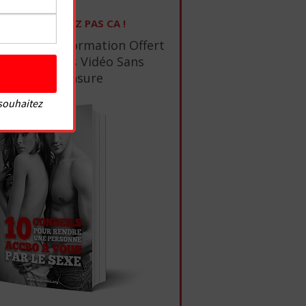
NE RATEZ PAS CA !
1 Ebook De Formation Offert
+ 10 Tutos Vidéo Sans
Censure
 souhaitez