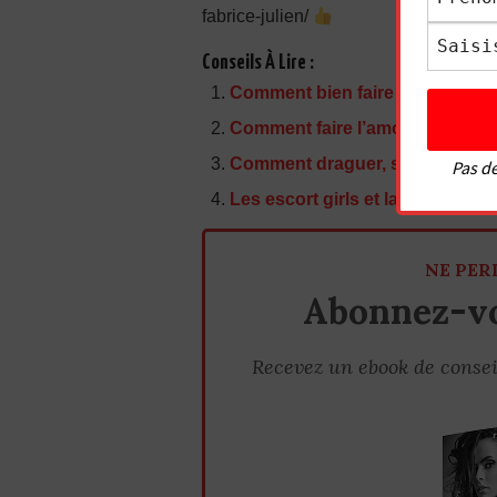
fabrice-julien/
Conseils À Lire :
Comment bien faire l’amour à sa
Comment faire l’amour à une fem
Comment draguer, séduire et cou
Pas de
Les escort girls et la prostitutio
NE PER
Abonnez-vo
Recevez un ebook de consei