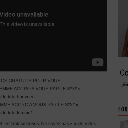
OS GRATUITS POUR VOUS :
ME ACCRO A VOUS PAR LE S*X* » :
guide-tuto-homme/
E ACCRO A VOUS PAR LE S*X* » :
FOR
uide-tuto-femme/
et les fantasmeuses. Ne soyez pas « juste » des