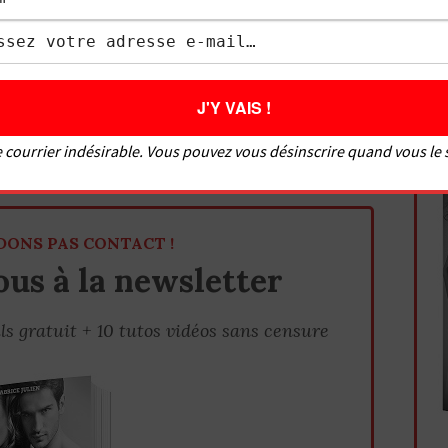
 copine la première fois
me et la rendre folle ?
cher avec une fille ?
 courrier indésirable. Vous pouvez vous désinscrire quand vous le
n
DONS PAS CONTACT !
us à la newsletter
ls gratuit + 10 tutos vidéos sans censure