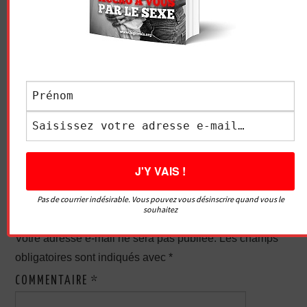
LE GRIVOIS
Navigation
COMMENT COMBLER
LES ACTRICES PORNO NE
des
UNE FEMME AU LIT ET
VOUS DIRONT JAMAIS
SATISFAIRE SES BESOINS ?
TOUT ÇA
articles
LAISSER UN COMMENTAIRE
Pas de courrier indésirable. Vous pouvez vous désinscrire quand vous le
souhaitez
Votre adresse e-mail ne sera pas publiée.
Les champs
obligatoires sont indiqués avec
*
COMMENTAIRE
*