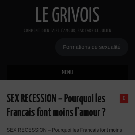
LE GRIVOIS
COMMENT BIEN FAIRE L'AMOUR, PAR FABRICE JULIEN
Formations de sexualité
MENU
BLOG
SEX RECESSION – Pourquoi les
0
A PROPOS
Francais font moins l’amour ?
CADEAU
SEX RECESSION – Pourquoi les Francais font moins
COURS DE SEXE