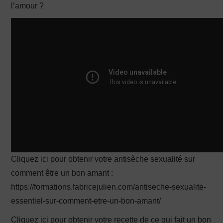
l’amour ?
PRODUCTION X
Cliquez ici pour obtenir votre antisèche sexualité sur
comment être un bon amant :
https://formations.fabricejulien.com/antiseche-sexualite-
essentiel-sur-comment-etre-un-bon-amant/
Cliquez ici pour obtenir votre recette de ce qui fait un bon