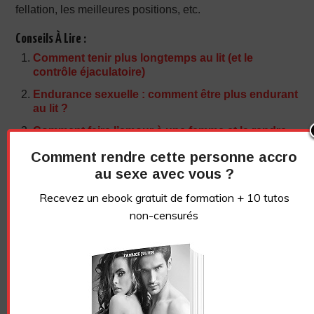
fellation, les meilleures positions, etc.
Conseils À Lire :
Comment tenir plus longtemps au lit (et le
contrôle éjaculatoire)
Endurance sexuelle : comment être plus endurant
au lit ?
Comment faire l’amour à une femme et la rendre
folle ?
Comment rendre cette personne accro
4 positions pour tenir plus longtemps au lit
au sexe avec vous ?
(éjaculation précoce)
Recevez un ebook gratuit de formation + 10 tutos
non-censurés
NE PERDONS PAS CONTACT !
Abonnez-vous à la
newsletter
Recevez un ebook de conseils gratuit + 10 tutos