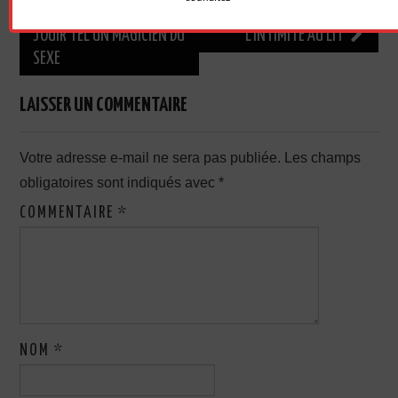
des
UNE FEMME ET LA FAIRE
MAXIMISER LE PLAISIR ET
JOUIR TEL UN MAGICIEN DU
L’INTIMITÉ AU LIT
articles
SEXE
LAISSER UN COMMENTAIRE
Votre adresse e-mail ne sera pas publiée.
Les champs
obligatoires sont indiqués avec
*
COMMENTAIRE
*
NOM
*