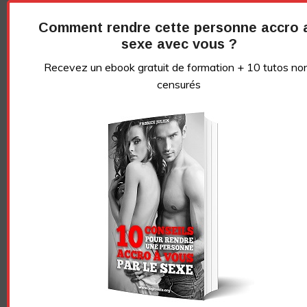
Comment rendre cette personne accro 
sexe avec vous ?
Recevez un ebook gratuit de formation + 10 tutos no
censurés
Essayez. Vous pouvez vous désinscrire à tout moment.
Vidéo sans article
LE GRIVOIS
Navigation
POURQUOI 80% DES
POURQUOI VOUS DEVRIEZ
des
HOMMES SONT NULS AU
LE BRANLER PENDANT LA